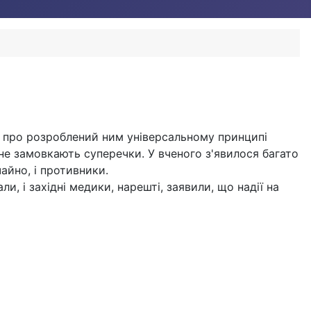
м про розроблений ним універсальному принципі
еї не замовкають суперечки. У вченого з'явилося багато
айно, і противники.
и, і західні медики, нарешті, заявили, що надії на