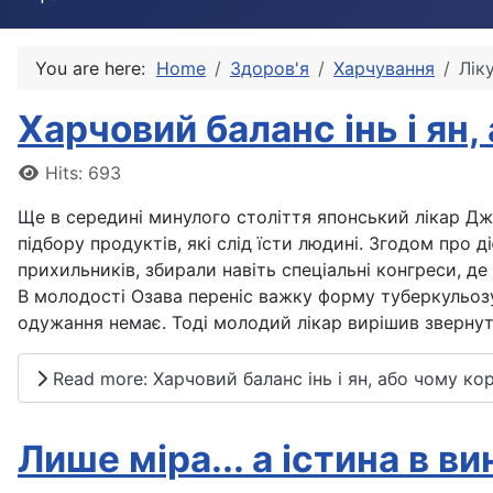
You are here:
Home
Здоров'я
Харчування
Лік
Харчовий баланс інь і ян,
Details
Hits: 693
Ще в середині минулого століття японський лікар Д
підбору продуктів, які слід їсти людині. Згодом про д
прихильників, збирали навіть спеціальні конгреси, де
В молодості Озава переніс важку форму туберкульозу. В
одужання немає. Тоді молодий лікар вирішив звернут
Read more: Харчовий баланс інь і ян, або чому ко
Лише міра... а істина в ви