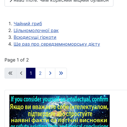
Read more: Чим корисний міцний бульйон
Чайний гриб
Цільномолочної рак
Всюдисущі гіркоти
Ще раз про середземноморську дієту
Page 1 of 2
1
2