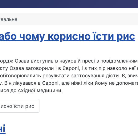
увальне
 або чому корисно їсти рис
жордж Озава виступив в науковій пресі з повідомлення
ієту Озава заговорили і в Європі, і з тих пір навколо н
 обговорювались результати застосування дієти. Є, звич
ін лікувався в Європі, але ніякі ліки йому не допомагал
ися до східної медицини.
рисно їсти рис
ні