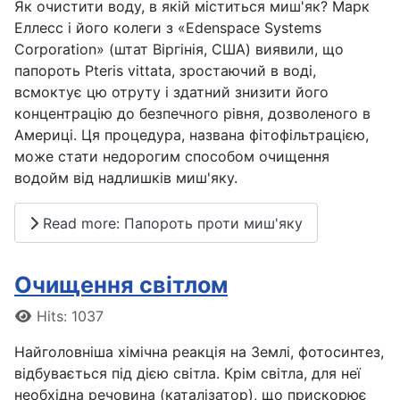
Як очистити воду, в якій міститься миш'як? Марк
Еллесс і його колеги з «Edenspace Systems
Corporation» (штат Віргінія, США) виявили, що
папороть Pteris vittata, зростаючий в воді,
всмоктує цю отруту і здатний знизити його
концентрацію до безпечного рівня, дозволеного в
Америці. Ця процедура, названа фітофільтрацією,
може стати недорогим способом очищення
водойм від надлишків миш'яку.
Read more: Папороть проти миш'яку
Очищення світлом
Details
Hits: 1037
Найголовніша хімічна реакція на Землі, фотосинтез,
відбувається під дією світла. Крім світла, для неї
необхідна речовина (каталізатор), що прискорює