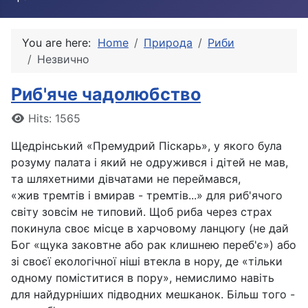
You are here:
Home
Природа
Риби
Незвично
Риб'яче чадолюбство
Details
Hits: 1565
Щедрінський «Премудрий Піскарь», у якого була
розуму палата і який не одружився і дітей не мав,
та шляхетними дівчатами не переймався,
«жив тремтів і вмирав - тремтів...» для риб'ячого
світу зовсім не типовий. Щоб риба через страх
покинула своє місце в харчовому ланцюгу (не дай
Бог «щука заковтне або рак клишнею переб'є») або
зі своєї екологічної ніші втекла в нору, де «тільки
одному поміститися в пору», немислимо навіть
для найдурніших підводних мешканок. Більш того -