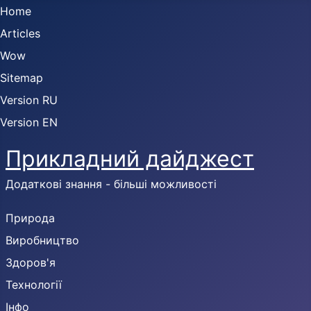
Home
Articles
Wow
Sitemap
Version RU
Version EN
Прикладний дайджест
Додаткові знання - більші можливості
Природа
Виробництво
Здоров'я
Технології
Інфо