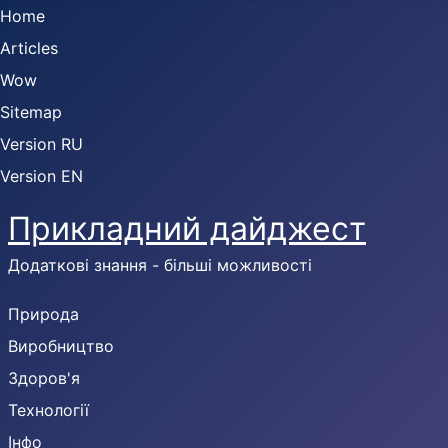
Home
Articles
Wow
Sitemap
Version RU
Version EN
Прикладний дайджест
Додаткові знання - більші можливості
Природа
Виробництво
Здоров'я
Технології
Інфо