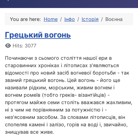
You are here:
Home
Інфо
Історія
Воєнна
Грецький вогонь
Details
Hits: 3077
Починаючи з сьомого століття нашої ери в
старовинних хроніках і літописах з'являються
відомості про новий засіб вогневої боротьби - так
званий грецький вогонь. Цей вогонь - його ще
називали рідким, морським, живим вогнем і
вогнем ромеїв (тобто греків- візантійців) -
протягом майже семи століть вважався жахливим,
ні з чим не порівнянним за потужністю і -
нез'ясовним засобом. За словами літописців, він
спопеляв камені і залізо, горів на воді і, звичайно,
знищував все живе.