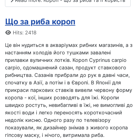
Що за риба короп
Details
Hits: 2418
Це він нудиться в акваріумах рибних магазинів, а з
настанням холодів його тушками завалені
прилавки вуличних лотків. Короп Cyprinus carpio
carpio, одомашнений сазан, продукт ставкового
рибництва. Сазанів прибрали до рук в давні часи,
спочатку в Азії, а потім і в Європі. В Японії для
прикраси паркових ставків вивели червону форму
коропа - кої, інших розводять для їжі. Коропи
швидко ростуть, невибагливі в їжі, не вимогливі до
якості води і легко переносять короткочасний
недолік кисню. Одного разу по телевізору
показували, як дизайнер знімав з живого коропа
гіпсову маску, і нічого, витримала риба.