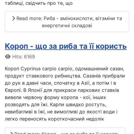
таблиці, свідчить про те, що
Read more: Риба - амінокислоти, вітаміни та
енергетичні складові
Короп - що за риба та її користь
Details
Hits: 6169
Короп Cyprinus carpio carpio, одомашнений сазан,
продукт ставкового рибництва. Сазанів прибрали
до рук в давні часи, спочатку в Азії, а потім і в
Європі. В Японії для прикраси паркових ставків
вивели червону форму коропа - кої, інших
розводять для їжі. Карпи швидко ростуть,
невибагливі в їжі, не вимогливі до якості води і
легко переносять короткочасний недолік
Read more: Короп - що за риба та її користь