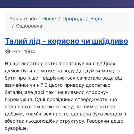
You are here:
Home
Природа
Вода
Оздоровча
Талий лід - корисно чи шкідливо
Details
Hits: 1064
На що перетворюється розтанувши лід? Двох
думок бути не може: на воду Дві думки можуть
бути про інше - відрізняється свіжетала вода від
звичайної чи ні? З цього приводу достатньо
баталій, але досі так і не виявили сторону-
переможця. Одні дослідники стверджують, що
вода протягом деякого часу, що вимірюється
добами, «пам'ятає» про те, що вона була льодом, і
зберігає льодоподібну структуру. Говорячи дещо
суворіше,