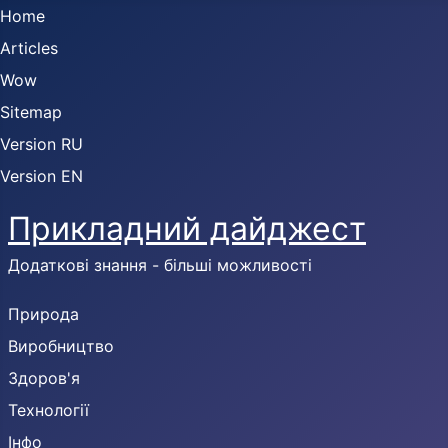
Home
Articles
Wow
Sitemap
Version RU
Version EN
Прикладний дайджест
Додаткові знання - більші можливості
Природа
Виробництво
Здоров'я
Технології
Інфо