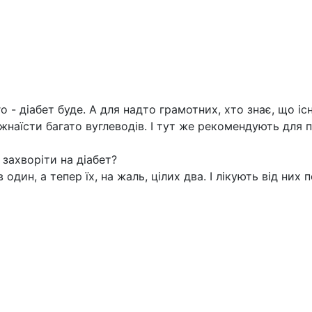
го - діабет буде. А для надто грамотних, хто знає, що 
аїсти багато вуглеводів. І тут же рекомендують для п
 захворіти на діабет?
дин, а тепер їх, на жаль, цілих два. І лікують від них п