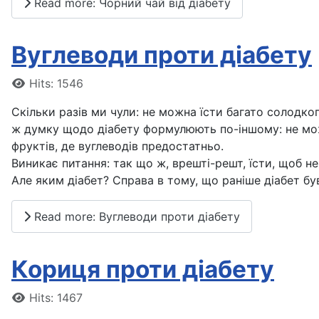
Read more: Чорний чай від діабету
Вуглеводи проти діабету
Details
Hits: 1546
Скільки разів ми чули: не можна їсти багато солодко
ж думку щодо діабету формулюють по-іншому: не можн
фруктів, де вуглеводів предостатньо.
Виникає питання: так що ж, врешті-решт, їсти, щоб не
Але яким діабет? Справа в тому, що раніше діабет був о
Read more: Вуглеводи проти діабету
Кориця проти діабету
Details
Hits: 1467