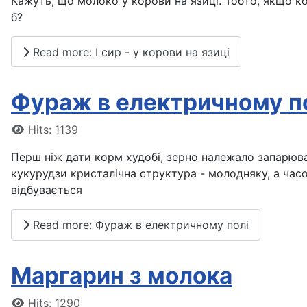
Кажуть, що молоко у корови на язиці. Тобто, якщо кор
б?
Read more: І сир - у корови на язиці
Фураж в електричному п
Details
Hits: 1139
Перш ніж дати корм худобі, зерно належало запарюва
кукурудзи кристалічна структура - молодняку, а ча
відбувається
Read more: Фураж в електричному полі
Маргарин з молока
Details
Hits: 1290