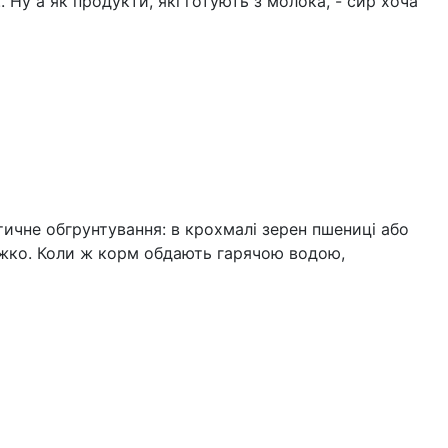
 Ну а як продукти, які готують з молока, - сир хоча
ичне обгрунтування: в крохмалі зерен пшениці або
ажко. Коли ж корм обдають гарячою водою,