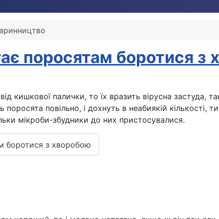
аринництво
ає поросятам боротися з 
від кишкової палички, то їх вразить вірусна застуда, 
ть поросята повільно, і дохнуть в неабиякій кількості
льки мікроби-збудники до них пристосувалися.
м боротися з хворобою