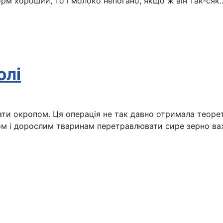
м хороший, то і молоко непогано, якщо ж він так-сяк...
олі
ти окропом. Ця операція не так давно отримала теорет
сом і дорослим тваринам перетравлювати сире зерно в