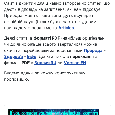
Сайт відкритий для цікавих авторських статей, що
дають відповідь на запитання, які нам підсовує
Природа. Навіть якщо вони ідуть всупереч
офіційній науці (і таке буває часто). Чудовим
прикладом є розділ меню
Articles
.
Деякі статті в
форматі PDF
(найбільш оригінальні
чи до яких більше всього зверталися) можна
скачати, перейшовши за посиланнями
Природа
-
Здоров'я
-
Інфо
. Деякі з них є в
перекладі
та
форматі
PDF
в
Версия RU
чи
Version EN
.
Будемо вдячні за кожну конструктивну
пропозицію.