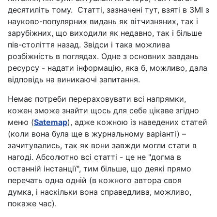
десятиліть тому. Статті, зазначені тут, взяті в ЗМІ з
науково-популярних видань як вітчизняних, так і
зарубіжних, що виходили як недавно, так і більше
пів-століття назад. Звідси і така можлива
розбіжність в поглядах. Одне з основних завдань
ресурсу - надати інформацію, яка б, можливо, дала
відповідь на виникаючі запитання.
Немає потреби перераховувати всі напрямки,
кожен зможе знайти щось для себе цікаве згідно
меню (
Satemap
), адже кожною із наведених статей
(коли вона була ще в журнальному варіанті) –
зачитувались, так як вони завжди могли стати в
нагоді. Абсолютно всі статті - це не "догма в
останній інстанції", тим більше, що деякі прямо
перечать одна одній (в кожного автора своя
думка, і наскільки вона справедлива, можливо,
покаже час).