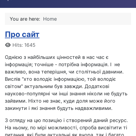
You are here:
Home
Про сайт
Details
Hits: 1645
Однією з найбільших цінностей в нас час є
інформація; точніше - потрібна інформація. І не
важливо, вона теперішня, чи столітньої давнини.
Вислів "хто володіє інформацією, той володіє
світом" актуальним був завжди. Додаткові
науково-популярні чи інші знання ніколи не будуть
зайвими. Ніхто не знає, куди доля може його
закинути і які знання будуть надважливими.
З огляду на цю позицію і створений даний ресурс.
На ньому, по мірі можливості, спроба висвітити ті
питання, які були актуальні як вчора, так і багато