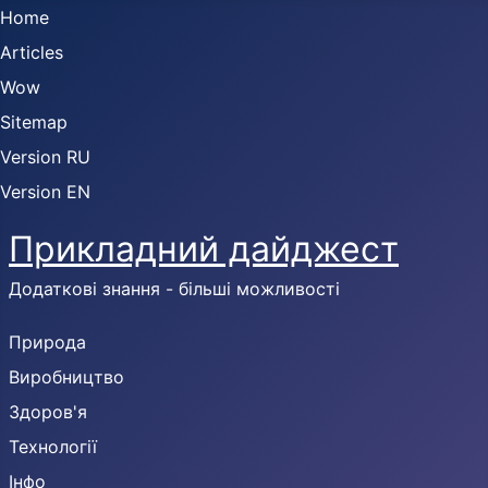
Home
Articles
Wow
Sitemap
Version RU
Version EN
Прикладний дайджест
Додаткові знання - більші можливості
Природа
Виробництво
Здоров'я
Технології
Інфо