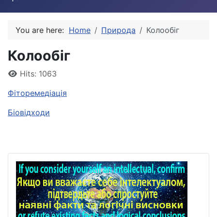
You are here:
Home
Природа
Колообіг
Колообіг
Details
Hits: 1063
Фіторемедіація
Біовідходи