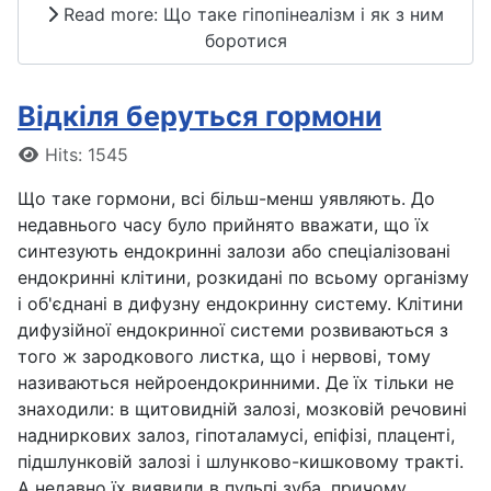
Read more: Що таке гіпопінеалізм і як з ним
боротися
Відкіля беруться гормони
Details
Hits: 1545
Що таке гормони, всі більш-менш уявляють. До
недавнього часу було прийнято вважати, що їх
синтезують ендокринні залози або спеціалізовані
ендокринні клітини, розкидані по всьому організму
і об'єднані в дифузну ендокринну систему. Клітини
дифузійної ендокринної системи розвиваються з
того ж зародкового листка, що і нервові, тому
називаються нейроендокринними. Де їх тільки не
знаходили: в щитовидній залозі, мозковій речовині
надниркових залоз, гіпоталамусі, епіфізі, плаценті,
підшлунковій залозі і шлунково-кишковому тракті.
А недавно їх виявили в пульпі зуба, причому