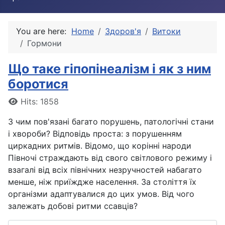
You are here:
Home
Здоров'я
Витоки
Гормони
Що таке гіпопінеалізм і як з ним
боротися
Details
Hits: 1858
З чим пов'язані багато порушень, патологічні стани
і хвороби? Відповідь проста: з порушенням
циркадних ритмів. Відомо, що корінні народи
Півночі страждають від свого світлового режиму і
взагалі від всіх північних незручностей набагато
менше, ніж приїждже населення. За століття їх
організми адаптувалися до цих умов. Від чого
залежать добові ритми ссавців?