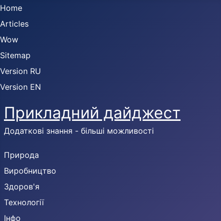
Home
Articles
Wow
Sitemap
Version RU
Version EN
Прикладний дайджест
Додаткові знання - більші можливості
Природа
Виробництво
Здоров'я
Технології
Інфо