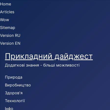
Home
Articles
Wow
Sitemap
Version RU
Version EN
Прикладний дайджест
Додаткові знання - більші можливості
Природа
Виробництво
Здоров'я
Технології
Інфо