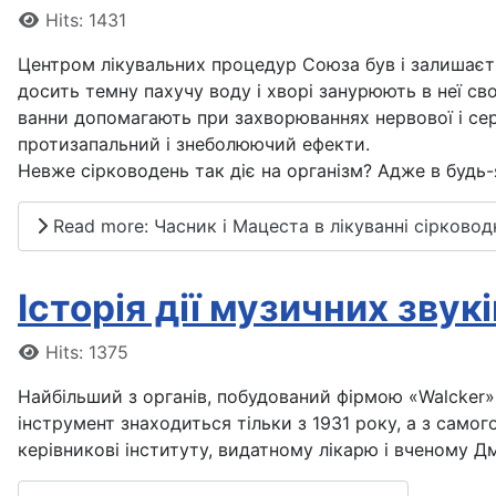
Details
Hits: 1431
Центром лікувальних процедур Союза був і залишаєть
досить темну пахучу воду і хворі занурюють в неї св
ванни допомагають при захворюваннях нервової і сер
протизапальний і знеболюючий ефекти.
Невже сірководень так діє на організм? Адже в будь-
Read more: Часник і Мацеста в лікуванні сірково
Історія дії музичних звукі
Details
Hits: 1375
Найбільший з органів, побудований фірмою «Walcker» 
інструмент знаходиться тільки з 1931 року, а з само
керівникові інституту, видатному лікарю і вченому 