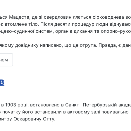
ся Мацеста, де зі свердловин ллється сірководнева во
оє втомлене тіло. Після десяти процедур люди відчува
цево-судинної систем, органів дихання та опорно-рухов
якому довіднику написано, що це отрута. Правда, є дан
днем
в
в 1903 році, встановлено в Санкт- Петербурзькій академ
го початку його встановили в актовому залі повивально-
Дмитру Оскаровичу Отту.