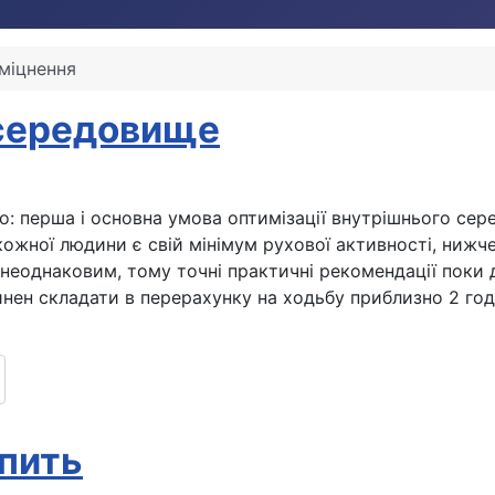
міцнення
 середовище
: перша і основна умова оптимізації внутрішнього сере
 кожної людини є свій мінімум рухової активності, нижч
 є неоднаковим, тому точні практичні рекомендації пок
нен складати в перерахунку на ходьбу приблизно 2 год
епить