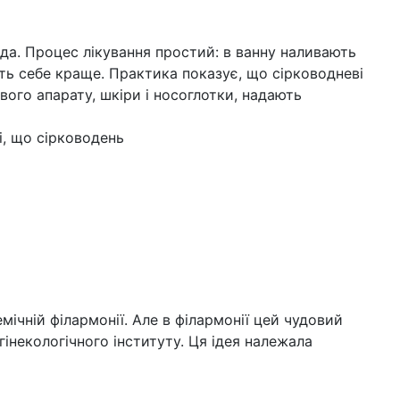
да. Процес лікування простий: в ванну наливають
ють себе краще. Практика показує, що сірководневі
ого апарату, шкіри і носоглотки, надають
і, що сірководень
ічній філармонії. Але в філармонії цей чудовий
гінекологічного інституту. Ця ідея належала