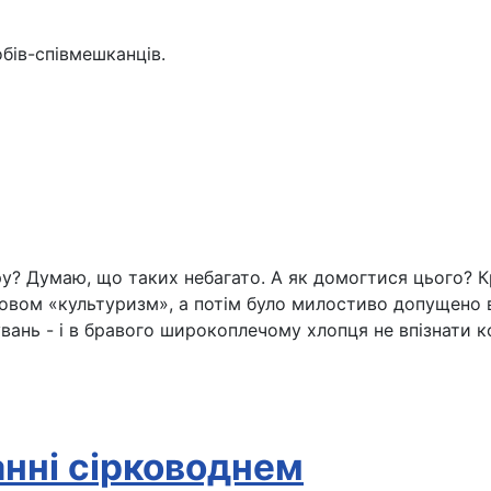
бів-співмешканців.
у? Думаю, що таких небагато. А як домогтися цього? Кр
овом «культуризм», а потім було милостиво допущено в 
енувань - і в бравого широкоплечому хлопця не впізнати
анні сірководнем