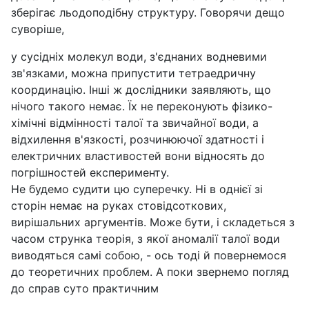
зберігає льодоподібну структуру. Говорячи дещо
суворіше,
у сусідніх молекул води, з'єднаних водневими
зв'язками, можна припустити тетраедричну
координацію. Інші ж дослідники заявляють, що
нічого такого немає. Їх не переконують фізико-
хімічні відмінності талої та звичайної води, а
відхилення в'язкості, розчинюючої здатності і
електричних властивостей вони відносять до
погрішностей експерименту.
Не будемо судити цю суперечку. Ні в однієї зі
сторін немає на руках стовідсоткових,
вирішальних аргументів. Може бути, і складеться з
часом струнка теорія, з якої аномалії талої води
виводяться самі собою, - ось тоді й повернемося
до теоретичних проблем. А поки звернемо погляд
до справ суто практичним