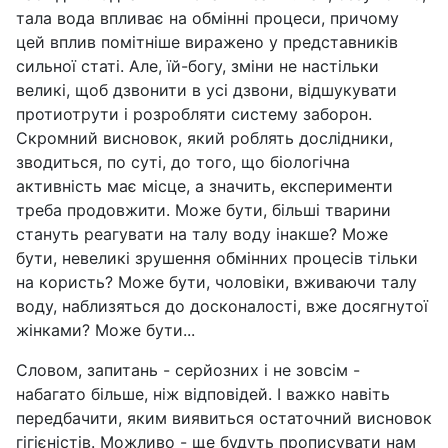
тала вода впливає на обмінні процеси, причому
цей вплив помітніше виражено у представників
сильної статі. Але, їй-богу, зміни не настільки
великі, щоб дзвонити в усі дзвони, відшукувати
протиотрути і розробляти систему заборон.
Скромний висновок, який роблять дослідники,
зводиться, по суті, до того, що біологічна
активність має місце, а значить, експерименти
треба продовжити. Може бути, більші тварини
стануть реагувати на талу воду інакше? Може
бути, невеликі зрушення обмінних процесів тільки
на користь? Може бути, чоловіки, вживаючи талу
воду, наблизяться до досконалості, вже досягнутої
жінками? Може бути...
Словом, запитань - серйозних і не зовсім -
набагато більше, ніж відповідей. І важко навіть
передбачити, яким виявиться остаточний висновок
гігієністів. Можливо - ще будуть прописувати нам