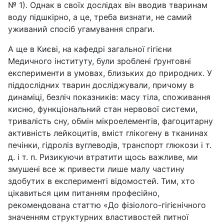
№ 1). Однак в своїх дослідах він вводив тваринам
воду підшкірно, а це, треба визнати, не самий
уживаний спосіб угамування спраги.
А ще в Києві, на кафедрі загальної гігієни
Медичного інституту, були зроблені ґрунтовні
експерименти в умовах, близьких до природних. У
піддослідних тварин досліджували, причому в
динаміці, безліч показників: масу тіла, споживання
кисню, функціональний стан нервової системи,
тривалість сну, обмін мікроелементів, фагоцитарну
активність лейкоцитів, вміст глікогену в тканинах
печінки, гідроліз вуглеводів, транспорт глюкози і т.
д. і т. п. Ризикуючи втратити щось важливе, ми
змушені все ж привести лише малу частину
здобутих в експерименті відомостей. Тим, хто
цікавиться цим питанням професійно,
рекомендована статтю «До фізіолого-гігієнічного
значенням структурних властивостей питної