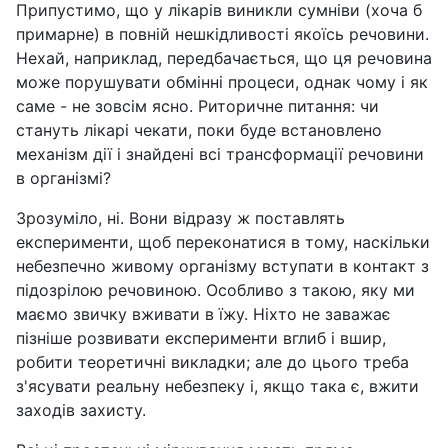
Припустимо, що у лікарів виникли сумніви (хоча б
примарне) в повній нешкідливості якоїсь речовини.
Нехай, наприклад, передбачається, що ця речовина
може порушувати обмінні процеси, однак чому і як
саме - не зовсім ясно. Риторичне питання: чи
стануть лікарі чекати, поки буде встановлено
механізм дії і знайдені всі трансформації речовини
в організмі?
Зрозуміло, ні. Вони відразу ж поставлять
експерименти, щоб переконатися в тому, наскільки
небезпечно живому організму вступати в контакт з
підозрілою речовиною. Особливо з такою, яку ми
маємо звичку вживати в їжу. Ніхто не заважає
пізніше розвивати експерименти вглиб і вшир,
робити теоретичні викладки; але до цього треба
з'ясувати реальну небезпеку і, якщо така є, вжити
заходів захисту.