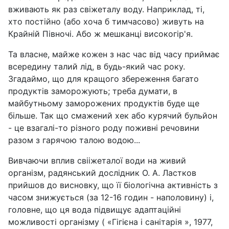
вживають як раз свіжеталу воду. Наприклад, ті,
хто постійно (або хоча б тимчасово) живуть на
Крайній Півночі. Або ж мешканці високогір'я.
Та власне, майже кожен з нас час від часу приймає
всередину талий лід, в будь-який час року.
Згадаймо, що для кращого збереження багато
продуктів заморожують; треба думати, в
майбутньому заморожених продуктів буде ще
більше. Так що смажений хек або курячий бульйон
- це взагалі-то різного роду поживні речовини
разом з гарячою талою водою...
Вивчаючи вплив свііжеталої води на живий
організм, радянський дослідник О. А. Ластков
прийшов до висновку, що її біологічна активність з
часом знижується (за 12-16 годин - наполовину) і,
головне, що ця вода підвищує адаптаційні
можливості організму ( «Гігієна і санітарія », 1977,