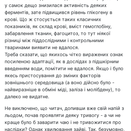
у самок дещо знизилася активність деяких
ферментів, зате підвищився рівень глікогену в
крові. Що ж стосується таких класичних
показників, як склад крові, вміст гемоглобіну,
забарвлення тканин, фагоцитоз, то тут ніякої
різниці між піддослідними і контрольними
тваринами виявити не вдалося.
Треба сказати, що якихось чітко виражених ознак
посиленою адаптації, як в дослідах з підшкірним
введенням води, помітити не вдалося. Якщо і було
якесь пристосування до зміних факторів
зовнішнього середовища (а воно дійсно було -
найвиразніше в обміні міді, заліза і молібдену), то
далеко не видатне.
Не виключено, що читач, допивши вже свій напій з
льодом, почав проявляти деяку тривогу - а чи не
краще було б заварити чаю і не тривожитися про
наслідки? Однак хвилювання зайві. Так, безумовно,