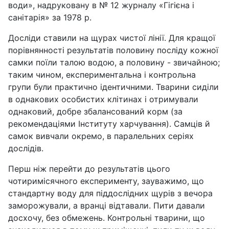
води», надруковану в № 12 журналу «Гігієна і
санітарія» за 1978 р.
Досліди ставили на щурах чистої лінії. Для кращої
порівнянності результатів половину посліду кожної
самки поїли талою водою, а половину - звичайною;
таким чином, експериментальна і контрольна
групи були практично ідентичними. Тварини сиділи
в однакових особистих клітинах і отримували
однаковий, добре збалансований корм (за
рекомендаціями Інституту харчування). Самців й
самок вивчали окремо, в паралельних серіях
дослідів.
Перш ніж перейти до результатів цього
чотиримісячного експерименту, зауважимо, що
стандартну воду для піддослідних щурів з вечора
заморожували, а вранці відтавали. Пити давали
досхочу, без обмежень. Контрольні тварини, що