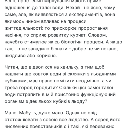
Всі ці простенькі міркування мають пряме
відношення до талої води. Нехай і не ясно, чому
саме, але, як виявляється з експериментів, вона
якимось чином впливає на процеси
життєдіяльності: то прискорює проростання
насіння, то сприяє розвитку курчат. Словом,
начебто стимулює якісь біологічні процеси. А якщо
так, то не завадило б знати - добре це чи погано,
шкідливо або корисно.
Читач, що відволікся на хвильку, з тим щоб
надпити ще ковток води зі склянки з льодяними
кубиками, має право помітити неодмінно: а чи
треба город городити? Скільки цієї самої талої
води потрапить в мій пристойно функціонуючий
організм з декількох кубиків льоду?
Мало. Мабуть, дуже мало. Однак не слід
ототожнювати з собою все людство. А серед його
численних представників є і такі, які переважно