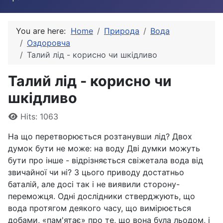
You are here:
Home
Природа
Вода
Оздоровча
Талий лід - корисно чи шкідливо
Талий лід - корисно чи
шкідливо
Details
Hits: 1063
На що перетворюється розтанувши лід? Двох
думок бути не може: на воду Дві думки можуть
бути про інше - відрізняється свіжетала вода від
звичайної чи ні? З цього приводу достатньо
баталій, але досі так і не виявили сторону-
переможця. Одні дослідники стверджують, що
вода протягом деякого часу, що вимірюється
добами, «пам'ятає» про те, що вона була льодом, і