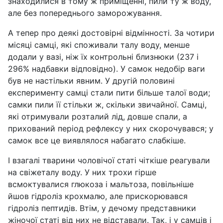
знаходилися в тому ж приміщенні, пили ту ж воду,
але без попереднього заморожування.
А тепер про деякі достовірні відмінності. За чотири
місяці самці, які споживали талу воду, менше
додали у вазі, ніж їх контрольні близнюки (237 і
296% надбавки відповідно). У самок недобір ваги
був не настільки явним. У другій половині
експерименту самці стали пити більше талої води;
самки пили її стільки ж, скільки звичайної. Самці,
які отримували розталий лід, довше спали, а
прихований період рефлексу у них скорочувався; у
самок все це виявлялося набагато слабкіше.
І взагалі тварини чоловічої статі чіткіше реагували
на свіжеталу воду. У них трохи гірше
всмоктувалися глюкоза і мальтоза, повільніше
йшов гідроліз крохмалю, але прискорювався
гідроліз пептидів. Втім, у дечому представники
жіночої статі від них не відставали. Так, і у самців і