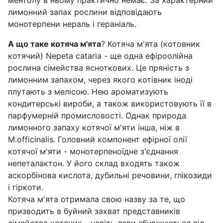
ментолу в ньому практично немає. За характерний
лимонний запах рослини відповідають
монотерпени нераль і гераніаль.
А що таке котяча м'ята
? Котяча м'ята (котовник
котячий) Nepeta cataria - ще одна ефіроолійна
рослина сімейства ясноткових. Це пряність з
лимонним запахом, через якого котівник іноді
плутають з мелісою. Нею ароматизують
кондитерські вироби, а також використовують її в
парфумерній промисловості. Однак природа
лимонного запаху котячої м'яти інша, ніж в
М.officinalis. Головний компонент ефірної олії
котячої м'яти - монотерпеноїдне з'єднання
непеталактон. У його склад входять також
аскорбінова кислота, дубильні речовини, глікозиди
і гіркоти.
Котяча м'ята отримала свою назву за те, що
призводить в буйний захват представників