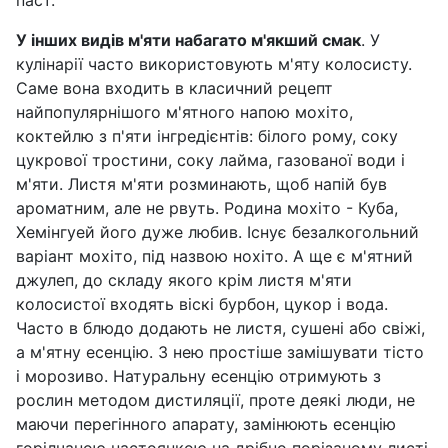
паст.
У інших видів м'яти набагато м'якший смак
. У
кулінарії часто використовують м'яту колосисту.
Саме вона входить в класичний рецепт
найпопулярнішого м'ятного напою мохіто,
коктейлю з п'яти інгредієнтів: білого рому, соку
цукрової тростини, соку лайма, газованої води і
м'яти. Листя м'яти розминають, щоб напій був
ароматним, але не рвуть. Родина мохіто - Куба,
Хемінгуей його дуже любив. Існує безалкогольний
варіант мохіто, під назвою нохіто. А ще є м'ятний
джулеп, до складу якого крім листя м'яти
колосистої входять віскі бурбон, цукор і вода.
Часто в блюдо додають не листя, сушені або свіжі,
а м'ятну есенцію. З нею простіше замішувати тісто
і морозиво. Натуральну есенцію отримують з
рослин методом дистиляції, проте деякі люди, не
маючи перегінного апарату, замінюють есенцію