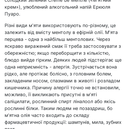
солодкий зелений Сrёme de Menthe («М'ятний
крем»), улюблений алкогольний напій Еркюля
Пуаро.
Різні види м'яти використовують по-різному, це
залежить від вмісту ментолу в ефірній олії. М'ята
перцева - одна з найбільш ментолових. Через
яскраво виражений смак її треба застосовувати з
обережністю; якщо переборщити з кількістю,
блюдо вийде гірким. Деяких людей підстерігає ще
одна неприємність - алергія. Зустрічається вона
рідко, але протікає болісно, з головним болем,
закладеним носом, спазмами в животі і розладом
кишечника. Причину алергії точно не встановили,
можливо, її викликають присутні в м'яті
саліцилати, рослинний спирт ліналоол або якісь
рослинні білки. Таким людям не позаздриш, бо
м'ятна олія часто входить до складу
фармацевтичної продукції: шампунів, мила, зубних