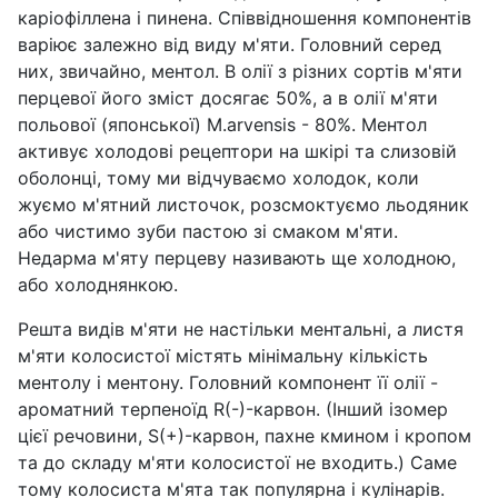
каріофіллена і пинена. Співвідношення компонентів
варіює залежно від виду м'яти. Головний серед
них, звичайно, ментол. В олії з різних сортів м'яти
перцевої його зміст досягає 50%, а в олії м'яти
польової (японської) М.arvensis - 80%. Ментол
активує холодові рецептори на шкірі та слизовій
оболонці, тому ми відчуваємо холодок, коли
жуємо м'ятний листочок, розсмоктуємо льодяник
або чистимо зуби пастою зі смаком м'яти.
Недарма м'яту перцеву називають ще холодною,
або холоднянкою.
Решта видів м'яти не настільки ментальні, а листя
м'яти колосистої містять мінімальну кількість
ментолу і ментону. Головний компонент її олії -
ароматний терпеноїд R(-)-карвон. (Інший ізомер
цієї речовини, S(+)-карвон, пахне кмином і кропом
та до складу м'яти колосистої не входить.) Саме
тому колосиста м'ята так популярна і кулінарів.