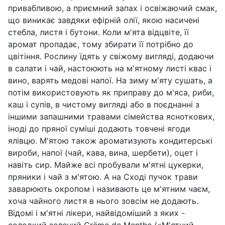
привабливою, а приємний запах і освіжаючий смак,
що виникає завдяки ефірній олії, якою насичені
стебла, листя і бутони. Коли м'ята відцвіте, її
аромат пропадає, тому збирати її потрібно до
цвітіння. Рослину їдять у свіжому вигляді, додаючи
в салати і чай, настоюють на м'ятному листі квас і
вино, варять медові напої. На зиму м'яту сушать, а
потім використовують як приправу до м'яса, риби,
каш і супів, в чистому вигляді або в поєднанні з
іншими запашними травами сімейства ясноткових,
іноді до пряної суміші додають товчені ягоди
ялівцю. М'ятою також ароматизують кондитерські
вироби, напої (чай, кава, вина, шербети), оцет і
навіть сир. Майже всі пробували м'ятні цукерки,
пряники і чай з м'ятою. А на Сході пучок трави
заварюють окропом і називають це м'ятним чаєм,
хоча чайного листя в нього зовсім не додають.
Відомі і м'ятні лікери, найвідоміший з яких -