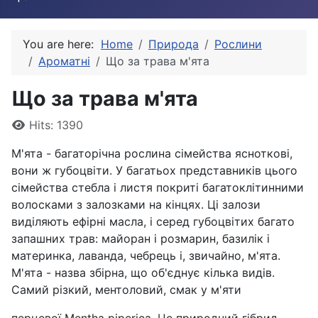
You are here:
Home
Природа
Рослини
Ароматні
Що за трава м'ята
Що за трава м'ята
Details
Hits: 1390
М'ята - багаторічна рослина сімейства ясноткові,
вони ж губоцвіти. У багатьох представників цього
сімейства стебла і листя покриті багатоклітинними
волосками з залозками на кінцях. Ці залози
виділяють ефірні масла, і серед губоцвітих багато
запашних трав: майоран і розмарин, базилік і
материнка, лаванда, чебрець і, звичайно, м'ята.
М'ята - назва збірна, що об'єднує кілька видів.
Самий різкий, ментоловий, смак у м'яти