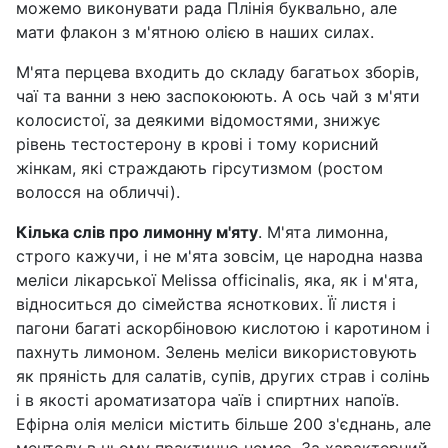
можемо виконувати рада Плінія буквально, але
мати флакон з м'ятною олією в наших силах.
М'ята перцева входить до складу багатьох зборів,
чаї та ванни з нею заспокоюють. А ось чай з м'яти
колосистої, за деякими відомостями, знижує
рівень тестостерону в крові і тому корисний
жінкам, які страждають гірсутизмом (ростом
волосся на обличчі).
Кілька слів про лимонну м'яту
. М'ята лимонна,
строго кажучи, і не м'ята зовсім, це народна назва
меліси лікарської Melissa officinalis, яка, як і м'ята,
відноситься до сімейства ясноткових. Її листя і
пагони багаті аскорбіновою кислотою і каротином і
пахнуть лимоном. Зелень меліси використовують
як пряність для салатів, супів, других страв і солінь
і в якості ароматизатора чаїв і спиртних напоїв.
Ефірна олія меліси містить більше 200 з'єднань, але