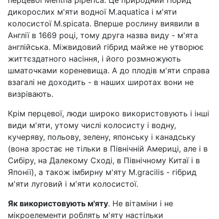
перцевої Мentha piperica. Це природний гібрид
дикорослих м'яти водної М.aquatica і м'яти
колосистої М.spicata. Вперше рослину виявили в
Англії в 1669 році, тому друга назва виду - м'ята
англійська. Міжвидовий гібрид майже не утворює
життєздатного насіння, і його розмножують
шматочками кореневища. А до плодів м'яти справа
взагалі не доходить - в наших широтах вони не
визрівають.
Крім перцевої, люди широко використовують і інші
види м'яти, утому числі колосисту і водну,
кучеряву, польову, зелену, японську і канадську
(вона зростає не тільки в Північній Америці, але і в
Сибіру, на Далекому Сході, в Північному Китаї і в
Японії), а також імбирну м'яту М.gracilis - гібрид
м'яти луговий і м'яти колосистої.
Як використовують м'яту
. Не вітаміни і не
мікроелементи роблять м'яту настільки