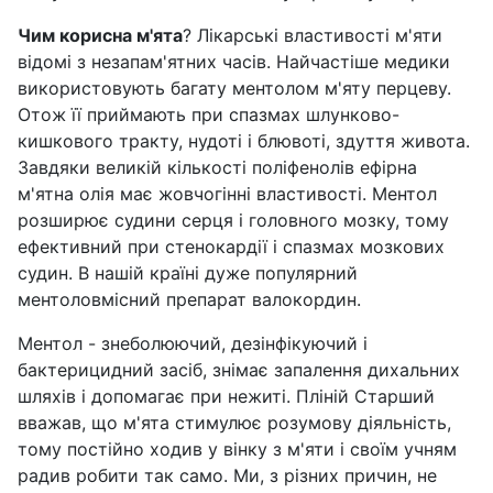
Чим корисна м'ята
? Лікарські властивості м'яти
відомі з незапам'ятних часів. Найчастіше медики
використовують багату ментолом м'яту перцеву.
Отож її приймають при спазмах шлунково-
кишкового тракту, нудоті і блювоті, здуття живота.
Завдяки великій кількості поліфенолів ефірна
м'ятна олія має жовчогінні властивості. Ментол
розширює судини серця і головного мозку, тому
ефективний при стенокардії і спазмах мозкових
судин. В нашій країні дуже популярний
ментоловмісний препарат валокордин.
Ментол - знеболюючий, дезінфікуючий і
бактерицидний засіб, знімає запалення дихальних
шляхів і допомагає при нежиті. Пліній Старший
вважав, що м'ята стимулює розумову діяльність,
тому постійно ходив у вінку з м'яти і своїм учням
радив робити так само. Ми, з різних причин, не