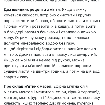
горілчаною настоянкою на дрібно порізаному листі.
Два швидких рецепта з м'яти
. Якщо взимку
хочеться свіжості, потрібно очистити і крупно
порізати чотири банана, обірвати листочки з трьох
гілочок м'яти і розтерти їх в кашку, а потім збити її
в блендері разом з бананами і столовою ложкою
меду. Отриману масу розкладіть по склянках і
долийте мінеральною водою без газу.
А щоб зігрітися і підбадьоритися, випийте кави з
м'ятою. Досить покласти в чашку листок-другий.
Якщо свіжої м'яти немає під рукою, можна
приготувати м'ятний настій, заливши окропом
сушене листя на дві-три години, а потім на цій воді
зварити каву.
Про склад м'ятних масел
. Ефірна м'ятна олія
містить ментол і ментилові ефіри, гіркий терпеноїд
ментон, ментофуран і 1,8-цинеол, а також невелику
кількість інших терпеноїдів: лимонена, пулегона,