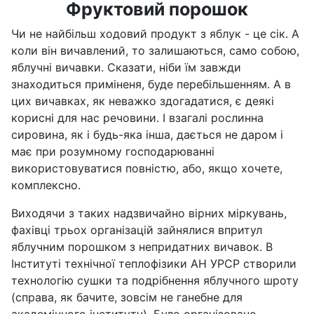
Фруктовий порошок
Чи не найбільш ходовий продукт з яблук - це сік. А
коли він вичавлений, то залишаються, само собою,
яблучні вичавки. Сказати, ніби їм завжди
знаходиться приміненя, буде перебільшенням. А в
цих вичавках, як неважко здогадатися, є деякі
корисні для нас речовини. І взагалі рослинна
сировина, як і будь-яка інша, дається не даром і
має при розумному господарюванні
використовуватися повністю, або, якщо хочете,
комплексно.
Виходячи з таких надзвичайно вірних міркувань,
фахівці трьох організацій зайнялися впритул
яблучним порошком з непридатних вичавок. В
Інституті технічної теплофізики АН УРСР створили
технологію сушки та подрібнення яблучного шроту
(справа, як бачите, зовсім не ганебне для