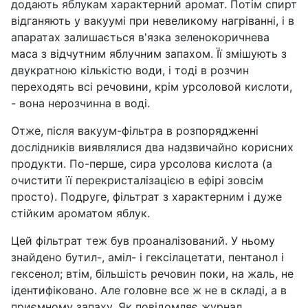
додають яблукам характерний аромат. Потім спирт
відганяють у вакуумі при невеликому нагріванні, і в
апаратах залишається в'язка зеленокоричнева
маса з відчутним яблучним запахом. Її змішують з
двукратною кількістю води, і тоді в розчин
переходять всі речовини, крім урсоловой кислоти,
- вона нерозчинна в воді.
Отже, після вакуум-фільтра в розпорядженні
дослідників виявлялися два надзвичайно корисних
продукти. По-перше, сира урсолова кислота (а
очистити її перекристалізацією в ефірі зовсім
просто). Подруге, фільтрат з характерним і дуже
стійким ароматом яблук.
Цей фільтрат теж був проаналізований. У ньому
знайдено бутил-, аміл- і гексілацетати, пентанол і
гексенол; втім, більшість речовин поки, на жаль, не
ідентифіковано. Але головне все ж не в складі, а в
приємному запаху. Як повідомляє журнал