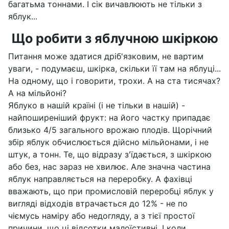
багатьма тоннами. І сік вичавлюють не тільки з
яблук...
Що робити з яблучною шкіркою
Питання може здатися дріб'язковим, не вартим
уваги, - подумаєш, шкірка, скільки її там на яблуці...
На одному, що і говорити, трохи. А на ста тисячах?
А на мільйоні?
Яблуко в нашій країні (і не тільки в нашій) -
найпоширеніший фрукт: на його частку припадає
близько 4/5 загального врожаю плодів. Щорічний
збір яблук обчислюється дійсно мільйонами, і не
штук, а тонн. Те, що відразу з'їдається, з шкіркою
або без, нас зараз не хвилює. Але значна частина
яблук направляється на переробку. А фахівці
вважають, що при промисловій переробці яблук у
вигляді відходів втрачається до 12% - не по
чіємусь наміру або недогляду, а з тієї простої
причини, що ці відсотки малоїстивні. І коли