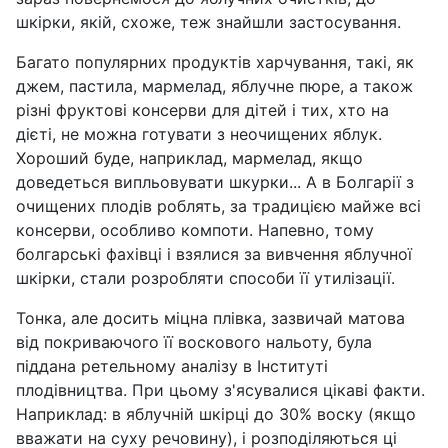
шкірки, якій, схоже, теж знайшли застосування.
Багато популярних продуктів харчування, такі, як
джем, пастила, мармелад, яблучне пюре, а також
різні фруктові консерви для дітей і тих, хто на
дієті, не можна готувати з неочищених яблук.
Хороший буде, наприклад, мармелад, якщо
доведеться випльовувати шкурки... А в Болгарії з
очищених плодів роблять, за традицією майже всі
консерви, особливо компоти. Напевно, тому
болгарські фахівці і взялися за вивчення яблучної
шкірки, стали розробляти способи її утилізації.
Тонка, але досить міцна плівка, зазвичай матова
від покриваючого її воскового нальоту, була
піддана ретельному аналізу в Інституті
плодівництва. При цьому з'ясувалися цікаві факти.
Наприклад: в яблучній шкірці до 30% воску (якщо
вважати на суху речовину), і розподіляються ці