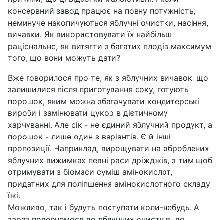
консервний завод працює на повну потужність,
неминуче накопичуються яблучні очистки, насіння,
вичавки. Як використовувати їх найбільш
раціонально, як витягти з багатих плодів максимум
того, що вони можуть дати?
Вже говорилося про те, як з яблучних вичавок, що
залишилися після приготування соку, готують
порошок, яким можна збагачувати кондитерські
вироби і замінювати цукор в дієтичному
харчуванні. Але сік - не єдиний яблучний продукт, а
порошок - лише один з варіантів. Є й інші
пропозиції. Наприклад, вирощувати на оброблених
яблучних вижимках певні раси дріжджів, з тим щоб
отримувати з біомаси суміш амінокислот,
придатних для поліпшення амінокислотного складу
їжі.
Можливо, так і будуть поступати коли-небудь. А
зараз повернемося до яблучних очистків, до