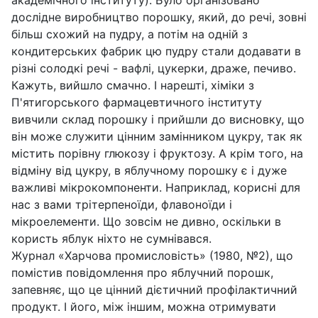
академічного інституту). Було організовано
дослідне виробництво порошку, який, до речі, зовні
більш схожий на пудру, а потім на одній з
кондитерських фабрик цю пудру стали додавати в
різні солодкі речі - вафлі, цукерки, драже, печиво.
Кажуть, вийшло смачно. І нарешті, хіміки з
П'ятигорського фармацевтичного інституту
вивчили склад порошку і прийшли до висновку, що
він може служити цінним замінником цукру, так як
містить порівну глюкозу і фруктозу. А крім того, на
відміну від цукру, в яблучному порошку є і дуже
важливі мікрокомпоненти. Наприклад, корисні для
нас з вами трітерпеноїди, флавоноїди і
мікроелементи. Що зовсім не дивно, оскільки в
користь яблук ніхто не сумнівався.
Журнал «Харчова промисловість» (1980, №2), що
помістив повідомлення про яблучний порошк,
запевняє, що це цінний дієтичний профілактичний
продукт. І його, між іншим, можна отримувати