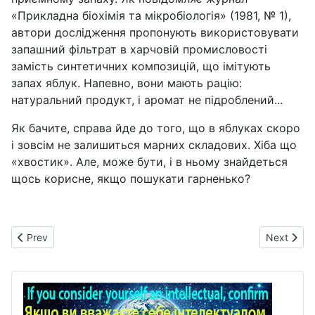
«Прикладна біохімія та мікробіологія» (1981, № 1),
автори дослідження пропонують використовувати
запашний фільтрат в харчовій промисловості
замість синтетичних композицій, що імітують
запах яблук. Напевно, вони мають рацію:
натуральний продукт, і аромат не підроблений...
Як бачите, справа йде до того, що в яблуках скоро
і зовсім не залишиться марних складових. Хіба що
«хвостик». Але, може бути, і в ньому знайдеться
щось корисне, якщо пошукати гарненько?
Previous article: Картопля з молоком
Next arti
Prev
Next