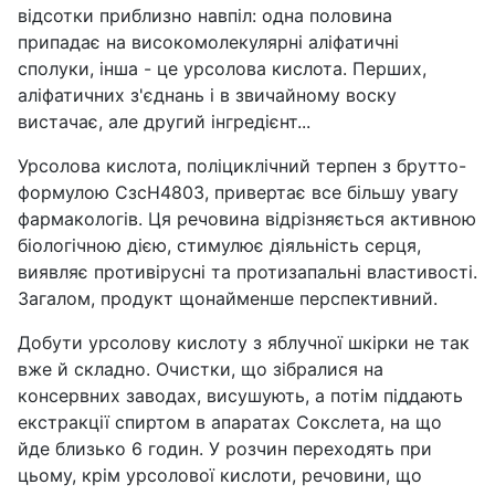
відсотки приблизно навпіл: одна половина
припадає на високомолекулярні аліфатичні
сполуки, інша - це урсолова кислота. Перших,
аліфатичних з'єднань і в звичайному воску
вистачає, але другий інгредієнт...
Урсолова кислота, поліциклічний терпен з брутто-
формулою СзсН4803, привертає все більшу увагу
фармакологів. Ця речовина відрізняється активною
біологічною дією, стимулює діяльність серця,
виявляє противірусні та протизапальні властивості.
Загалом, продукт щонайменше перспективний.
Добути урсолову кислоту з яблучної шкірки не так
вже й складно. Очистки, що зібралися на
консервних заводах, висушують, а потім піддають
екстракції спиртом в апаратах Сокслета, на що
йде близько 6 годин. У розчин переходять при
цьому, крім урсолової кислоти, речовини, що