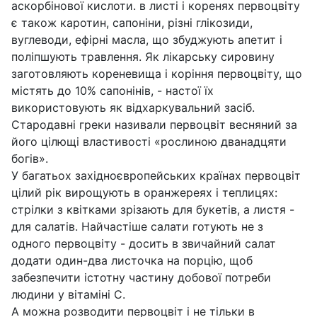
аскорбінової кислоти. в листі і коренях первоцвіту
є також каротин, сапоніни, різні глікозиди,
вуглеводи, ефірні масла, що збуджують апетит і
поліпшують травлення. Як лікарську сировину
заготовляють кореневища і коріння первоцвіту, що
містять до 10% сапонінів, - настої їх
використовують як відхаркувальний засіб.
Стародавні греки називали первоцвіт весняний за
його цілющі властивості «рослиною дванадцяти
богів».
У багатьох західноєвропейських країнах первоцвіт
цілий рік вирощують в оранжереях і теплицях:
стрілки з квітками зрізають для букетів, а листя -
для салатів. Найчастіше салати готують не з
одного первоцвіту - досить в звичайний салат
додати один-два листочка на порцію, щоб
забезпечити істотну частину добової потреби
людини у вітаміні С.
А можна розводити первоцвіт і не тільки в