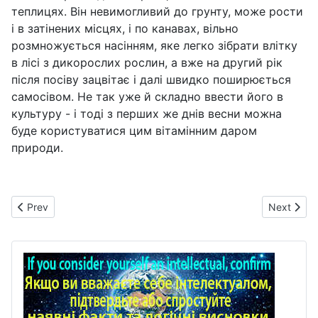
теплицях. Він невимогливий до грунту, може рости
і в затінених місцях, і по канавах, вільно
розмножується насінням, яке легко зібрати влітку
в лісі з дикорослих рослин, а вже на другий рік
після посіву зацвітає і далі швидко поширюється
самосівом. Не так уже й складно ввести його в
культуру - і тоді з перших же днів весни можна
буде користуватися цим вітамінним даром
природи.
Previous article: Копитняк
Next artic
Prev
Next