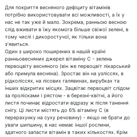
Для покриття весняного дефіциту вітамінів
потрібно використовувати всі можливості, а їх у
нас не так уже й мало. Зокрема, ранньою весною
слід вживати в їжу якомога більше свіжої зелені, в
тому числі і дикоростучої, як тільки вона
з'явиться.
Один з широко поширених в нашій країні
ранньовесняних джерел вітаміну С - зелень
первоцвіту весняного (він же первоцвіт лікарський
або примула весняна). Зростає він на узліссях, в
рідколіссях, на лісових галявинах, вирубках та
інших відкритих місцях. Зацвітає первоцвіт слідом
за пролісками і рястом - в березні-квітні, а його
листя починає відростати відразу ж після танення
снігу. Ці листи містять до 6% вітаміну С (в
перерахунку на суху речовину) - якщо не брати до
уваги шипшину, в нас немає іншої рослини,
здатного запасти вітамін в таких кількостях. Крім