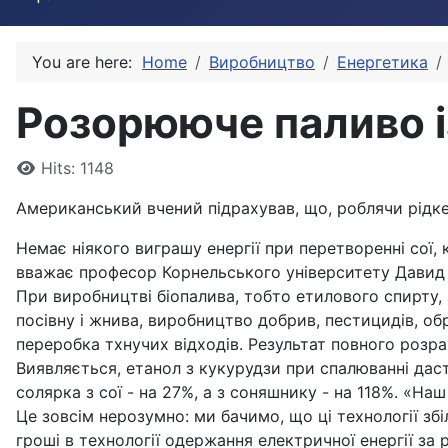
You are here:
Home
Виробництво
Енергетика
Розорююче паливо і
Details
Hits: 1148
Американський вчений підрахував, що, роблячи рідке
Немає ніякого виграшу енергії при перетворенні сої,
вважає професор Корнельського університету Давид 
При виробництві біопалива, тобто етилового спирту,
посівну і жнива, виробництво добрив, пестицидів, обр
переробка тхнучих відходів. Результат повного розра
Виявляється, етанол з кукурудзи при спалюванні дасть
солярка з сої - на 27%, а з соняшнику - на 118%. «На
Це зовсім нерозумно: ми бачимо, що ці технології збі
гроші в технології одержання електричної енергії за