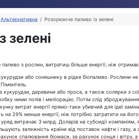
Альтернативна
Розорююче паливо із зелені
з зелені
 паливо з рослин, витратиш більше енергії, ніж отрим
 кукурудзи або соняшнику в рідке біопаливо. Рослини 
Піментель.
 з кукурудзи, деревини або проса, а також солярки з с
обку ними полів і меліорацію. Потім слід зброджування 
хунку витрат енергії прямо-таки убивчий для ідеї замін
 на 29% менше енергії, ніж потрібно затратити на його 
ш уряд витрачає 3 млрд. Доларів на субсидії компаніям, 
льшують залежність країни від поставок нафти і газу, а 
 рахунок спалювання біомаси, за рахунок сонця і вітру,