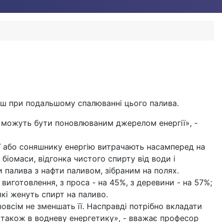
аєш при подальшому спалюванні цього палива.
не можуть бути поновлюваним джерелом енергії», -
ої або соняшнику енергію витрачають насамперед на
біомаси, відгонка чистого спирту від води і
и палива з нафти паливом, зібраним на полях.
виготовлення, з проса - на 45%, з деревини - на 57%;
які женуть спирт на паливо.
зовсім не зменшать її. Насправді потрібно вкладати
 а також в водневу енергетику», - вважає професор