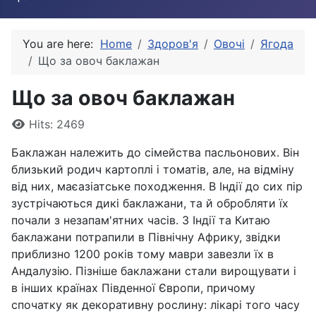
You are here:
Home
Здоров'я
Овочі
Ягода
Що за овоч баклажан
Що за овоч баклажан
Details
Hits: 2469
Баклажан належить до сімейства пасльонових. Він
близький родич картоплі і томатів, але, на відміну
від них, маєазіатське походження. В Індії до сих пір
зустрічаються дикі баклажани, та й обробляти їх
почали з незапам'ятних часів. З Індії та Китаю
баклажани потрапили в Північну Африку, звідки
приблизно 1200 років тому маври завезли їх в
Андалузію. Пізніше баклажани стали вирощувати і
в інших країнах Південної Європи, причому
спочатку як декоративну рослину: лікарі того часу