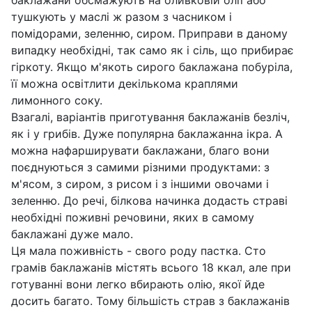
баклажани обсмажують на оливковій олії або
тушкують у маслі ж разом з часником і
помідорами, зеленню, сиром. Приправи в даному
випадку необхідні, так само як і сіль, що прибирає
гіркоту. Якщо м'якоть сирого баклажана побуріла,
її можна освітлити декількома краплями
лимонного соку.
Взагалі, варіантів приготування баклажанів безліч,
як і у грибів. Дуже популярна баклажанна ікра. А
можна нафарширувати баклажани, благо вони
поєднуються з самими різними продуктами: з
м'ясом, з сиром, з рисом і з іншими овочами і
зеленню. До речі, білкова начинка додасть страві
необхідні поживні речовини, яких в самому
баклажані дуже мало.
Ця мала поживність - свого роду пастка. Сто
грамів баклажанів містять всього 18 ккал, але при
готуванні вони легко вбирають олію, якої йде
досить багато. Тому більшість страв з баклажанів