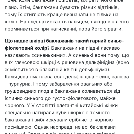
тони. Коли баклажан пожовтів, збирати його вже
пізно. Втім, баклажани бувають різних відтінків,
тому їх стиглість краще визначати не тільки на
колір. На плід натискають пальцем, і якщо він легко
проминається при натисканні, пора його зірвати.
Що надає шкірці баклажанів такий гарний синьо-
фіолетовий колір
? Баклажани на півдні ласкаво
називають «синенькими». А синенькі вони тому, що
в їх глянсовою шкірці є речовина дельфінідіна (воно
ж міститься в блакитній квітці дельфініума).
Кальцієва і магнієва солі дельфінідіна - сині, калієва
- пурпурна. І тому забарвлення овальних або
грушовидних плодів баклажана коливається від
істинно синього до густо-фіолетового, майже
чорного. У V столітті елегантні китайські жінки
спеціально натирали зуби шкіркою темного
баклажана і виблискували сріблясто-чорною
посмішкою. Однак насправді не всі баклажани