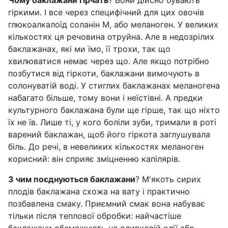
Чому баклажани гірчать
? Вони дійсно бувають
гіркими. І все через специфічний для цих овочів
глюкоалкалоїд соланін М, або меланоген. У великих
кількостях ця речовина отруйна. Але в недозрілих
баклажанах, які ми їмо, її трохи, так що
хвилюватися немає через що. Але якщо потрібно
позбутися від гіркоти, баклажани вимочують в
солонуватій воді. У стиглих баклажанах меланогена
набагато більше, тому вони і неїстівні. А предки
культурного баклажана були ще гірше, так що ніхто
їх не їв. Лише ті, у кого боліли зуби, тримали в роті
варений баклажан, щоб його гіркота заглушувала
біль. До речі, в невеликих кількостях меланоген
корисний: він сприяє зміцненню капілярів.
З чим поєднуються баклажани
? М'якоть сирих
плодів баклажана схожа на вату і практично
позбавлена смаку. Приємний смак вона набуває
тільки після теплової обробки: найчастіше