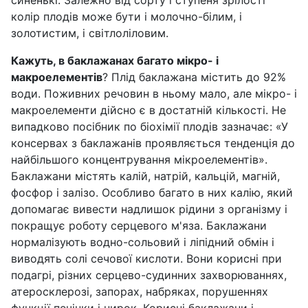
синенькі. Залежно від сорту і ступеня зрілості
колір плодів може бути і молочно-білим, і
золотистим, і світлоліловим.
Кажуть, в баклажанах багато мікро- і
макроелементів
? Плід баклажана містить до 92%
води. Поживних речовин в ньому мало, але мікро- і
макроелементи дійсно є в достатній кількості. Не
випадково посібник по біохімії плодів зазначає: «У
консервах з баклажанів проявляється тенденція до
найбільшого концентрування мікроелементів».
Баклажани містять калій, натрій, кальцій, магній,
фосфор і залізо. Особливо багато в них калію, який
допомагає вивести надлишок рідини з організму і
покращує роботу серцевого м'яза. Баклажани
нормалізують водно-сольовий і ліпідний обмін і
виводять солі сечової кислоти. Вони корисні при
подагрі, різних серцево-судинних захворюваннях,
атеросклерозі, запорах, набряках, порушеннях