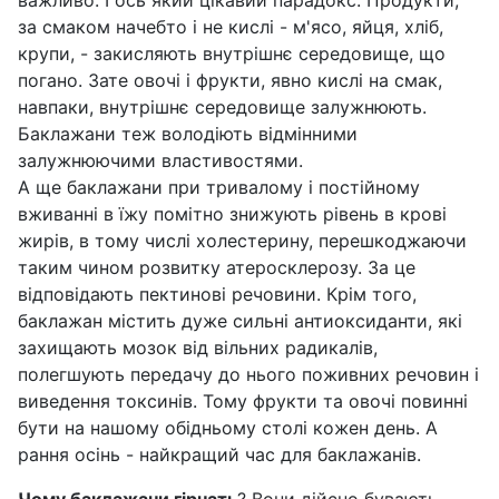
важливо. І ось який цікавий парадокс. Продукти,
за смаком начебто і не кислі - м'ясо, яйця, хліб,
крупи, - закисляють внутрішнє середовище, що
погано. Зате овочі і фрукти, явно кислі на смак,
навпаки, внутрішнє середовище залужнюють.
Баклажани теж володіють відмінними
залужнюючими властивостями.
А ще баклажани при тривалому і постійному
вживанні в їжу помітно знижують рівень в крові
жирів, в тому числі холестерину, перешкоджаючи
таким чином розвитку атеросклерозу. За це
відповідають пектинові речовини. Крім того,
баклажан містить дуже сильні антиоксиданти, які
захищають мозок від вільних радикалів,
полегшують передачу до нього поживних речовин і
виведення токсинів. Тому фрукти та овочі повинні
бути на нашому обідньому столі кожен день. А
рання осінь - найкращий час для баклажанів.