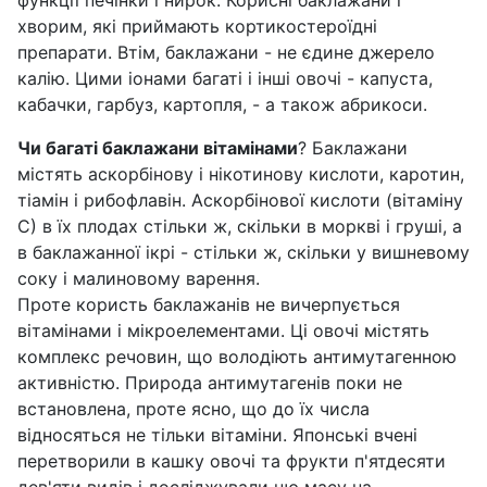
функції печінки і нирок. Корисні баклажани і
хворим, які приймають кортикостероїдні
препарати. Втім, баклажани - не єдине джерело
калію. Цими іонами багаті і інші овочі - капуста,
кабачки, гарбуз, картопля, - а також абрикоси.
Чи багаті баклажани вітамінами
? Баклажани
містять аскорбінову і нікотинову кислоти, каротин,
тіамін і рибофлавін. Аскорбінової кислоти (вітаміну
С) в їх плодах стільки ж, скільки в моркві і груші, а
в баклажанної ікрі - стільки ж, скільки у вишневому
соку і малиновому варення.
Проте користь баклажанів не вичерпується
вітамінами і мікроелементами. Ці овочі містять
комплекс речовин, що володіють антимутагенною
активністю. Природа антимутагенів поки не
встановлена, проте ясно, що до їх числа
відносяться не тільки вітаміни. Японські вчені
перетворили в кашку овочі та фрукти п'ятдесяти