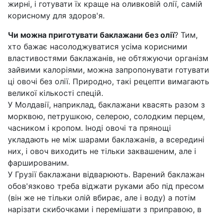
жирні, і готувати їх краще на оливковій олії, самій
корисному для здоров'я.
Чи можна приготувати баклажани без олії
? Тим,
хто бажає насолоджуватися усіма корисними
властивостями баклажанів, не обтяжуючи організм
зайвими калоріями, можна запропонувати готувати
ці овочі без олії. Природно, такі рецепти вимагають
великої кількості спецій.
У Молдавії, наприклад, баклажани квасять разом з
морквою, петрушкою, селерою, солодким перцем,
часником і кропом. Іноді овочі та прянощі
укладають не між шарами баклажанів, а всередині
них, і овоч виходить не тільки заквашеним, але і
фаршированим.
У Грузії баклажани відварюють. Варений баклажан
обов'язково треба віджати руками або під пресом
(він же не тільки олій вбирає, але і воду) а потім
нарізати скибочками і перемішати з приправою, в