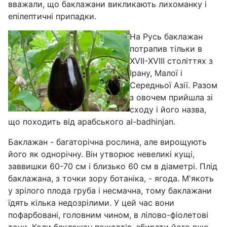
вважали, що баклажани викликають лихоманку і
епілептичні припадки.
На Русь баклажан
потрапив тільки в
ХVII-ХVIII століттях з
Ірану, Малої і
Середньої Азії. Разом
з овочем прийшла зі
сходу і його назва,
що походить від арабського al-badhinjan.
Баклажан - багаторічна рослина, але вирощують
його як однорічну. Він утворює невеликі кущі,
заввишки 60-70 см і близько 60 см в діаметрі. Плід
баклажана, з точки зору ботаніка, - ягода. М'якоть
у зрілого плода груба і несмачна, тому баклажани
їдять кілька недозрілими. У цей час вони
пофарбовані, головним чином, в лілово-фіолетові