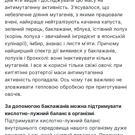
дев'яти видів і досліджували цю масу на
антимутагенну активність. З'ясувалося, що
небезпечне діяння мутагенів, з якими працювали
вчені, найкраще нейтралізують качанна капуста,
зелений перець, баклажани, яблука, їстівний лопух
(корінь лопуха - звичайний інгредієнт в японській
кулінарії), імбир, ананас і листя м'яти. Причому
найширший спектр дії виявився у баклажанів,
лопухів і брокколі: вони інактивувати кілька
мутагенів. І все ж корисні тільки свіжі овочі: при
кип'ятінні розтертої маси антимутагенна
активність пропадала. Ось чому так важливо не
зловживати тепловою обробкою при приготуванні
овочів.
За допомогою баклажанів можна підтримувати
кислотно-лужний баланс в організмі
.
Підтримувати кислотно-лужний баланс
внутрішнього середовища нашого організму дуже