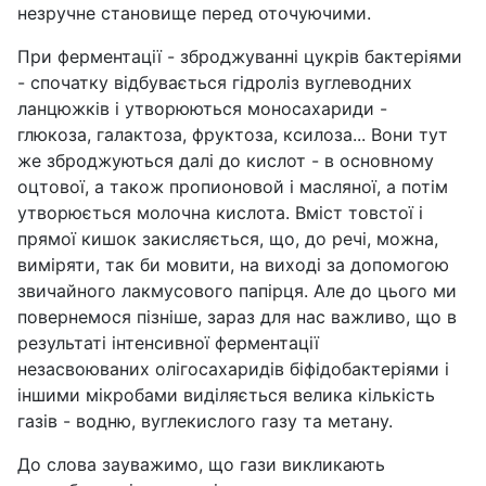
незручне становище перед оточуючими.
При ферментації - зброджуванні цукрів бактеріями
- спочатку відбувається гідроліз вуглеводних
ланцюжків і утворюються моносахариди -
глюкоза, галактоза, фруктоза, ксилоза... Вони тут
же зброджуються далі до кислот - в основному
оцтової, а також пропионовой і масляної, а потім
утворюється молочна кислота. Вміст товстої і
прямої кишок закисляється, що, до речі, можна,
виміряти, так би мовити, на виході за допомогою
звичайного лакмусового папірця. Але до цього ми
повернемося пізніше, зараз для нас важливо, що в
результаті інтенсивної ферментації
незасвоюваних олігосахаридів біфідобактеріями і
іншими мікробами виділяється велика кількість
газів - водню, вуглекислого газу та метану.
До слова зауважимо, що гази викликають