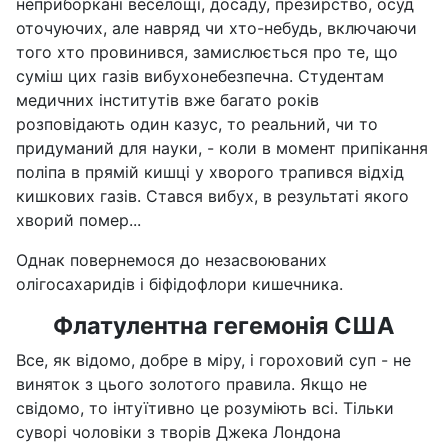
неприборкані веселощі, досаду, презирство, осуд
оточуючих, але навряд чи хто-небудь, включаючи
того хто провинився, замислюється про те, що
суміш цих газів вибухонебезпечна. Студентам
медичних інститутів вже багато років
розповідають один казус, то реальний, чи то
придуманий для науки, - коли в момент припікання
поліпа в прямій кишці у хворого трапився відхід
кишкових газів. Стався вибух, в результаті якого
хворий помер...
Однак повернемося до незасвоюваних
олігосахаридів і біфідофлори кишечника.
Флатулентна гегемонія США
Все, як відомо, добре в міру, і гороховий суп - не
виняток з цього золотого правила. Якщо не
свідомо, то інтуїтивно це розуміють всі. Тільки
суворі чоловіки з творів Джека Лондона