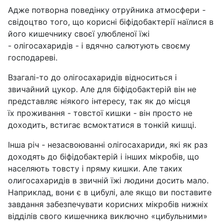
Адже потворна поведінку отруйника атмосфери -
свідоцтво того, що корисні біфідобактерії наїлися в
його кишечнику своєї улюбленої їжі
- олігосахаридів - і вдячно салютують своєму
господареві.
Взагалі-то до олігосахаридів відноситься і
звичайний цукор. Але для біфідобактерій він не
представляє ніякого інтересу, так як до місця
їх проживання - товстої кишки - він просто не
доходить, встигає всмоктатися в тонкій кишці.
Інша річ - незасвоюванні олігосахариди, які як раз
доходять до біфідобактерій і інших мікробів, що
населяють товсту і пряму кишки. Але таких
олигосахаридів в звичній їжі людини досить мало.
Наприклад, вони є в цибулі, але якщо ви поставите
завдання забезпечувати корисних мікробів нижніх
відділів свого кишечника виключно «цибульними»