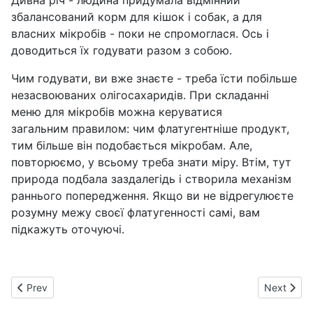
Дивна річ - людина придумала відмінний
збалансований корм для кішок і собак, а для
власних мікробів - поки не спромоглася. Ось і
доводиться їх годувати разом з собою.
Чим годувати, ви вже знаєте - треба їсти побільше
незасвоюваних олігосахаридів. При складанні
меню для мікробів можна керуватися
загальним правилом: чим флатугентніше продукт,
тим більше він подобається мікробам. Але,
повторюємо, у всьому треба знати міру. Втім, тут
природа подбала заздалегідь і створила механізм
раннього попередження. Якщо ви не відрегулюєте
розумну межу своєї флатугенності самі, вам
підкажуть оточуючі.
Previous article: Кефір захищає від мутацій
Next artic
Prev
Next