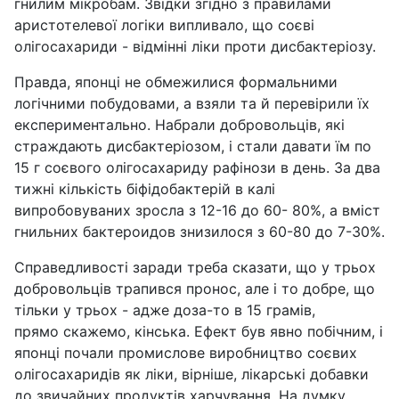
гнилим мікробам. Звідки згідно з правилами
аристотелевої логіки випливало, що соєві
олігосахариди - відмінні ліки проти дисбактеріозу.
Правда, японці не обмежилися формальними
логічними побудовами, а взяли та й перевірили їх
експериментально. Набрали добровольців, які
страждають дисбактеріозом, і стали давати їм по
15 г соєвого олігосахариду рафінози в день. За два
тижні кількість біфідобактерій в калі
випробовуваних зросла з 12-16 до 60- 80%, а вміст
гнильних бактероидов знизилося з 60-80 до 7-30%.
Справедливості заради треба сказати, що у трьох
добровольців трапився пронос, але і то добре, що
тільки у трьох - адже доза-то в 15 грамів,
прямо скажемо, кінська. Ефект був явно побічним, і
японці почали промислове виробництво соєвих
олігосахаридів як ліки, вірніше, лікарські добавки
до звичайних продуктів харчування. На думку