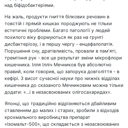
над біфідобактеріями.
На жаль, продукти гниття білкових речовин в
товстій і прямій кишках породжують не тільки
естетичні проблеми. Багато патології у людей
похилого віку формуються як раз на грунті
дисбактеріозу, і в першу чергу - енцефалопатія.
Порушення сну, дратівливість, провали в пам'яті,
тремтіння рук - все це результат зміни мікрофлори
кишечника. Ілля Ілліч Мечников був абсолютно
правий, коли говорив, що запорука довголіття - в
кефірі. З висот сучасної науки про нижніх відділах
кишечника до сказаного Мечниковим можна тільки
додати: «...і в незасвоюваних олігосахаридах».
Японці, що традиційно відрізняються дбайливим
ставленням до малих і старих, зробили з відходів
крохмального виробництва препарат
«Ізомальт-500», що складається з незасвоюваних