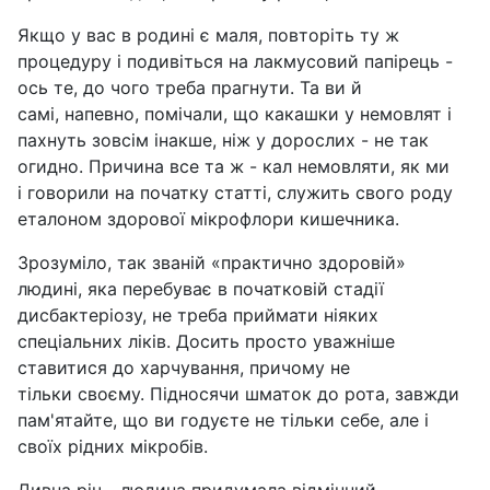
Якщо у вас в родині є маля, повторіть ту ж
процедуру і подивіться на лакмусовий папірець -
ось те, до чого треба прагнути. Та ви й
самі, напевно, помічали, що какашки у немовлят і
пахнуть зовсім інакше, ніж у дорослих - не так
огидно. Причина все та ж - кал немовляти, як ми
і говорили на початку статті, служить свого роду
еталоном здорової мікрофлори кишечника.
Зрозуміло, так званій «практично здоровій»
людині, яка перебуває в початковій стадії
дисбактеріозу, не треба приймати ніяких
спеціальних ліків. Досить просто уважніше
ставитися до харчування, причому не
тільки своєму. Підносячи шматок до рота, завжди
пам'ятайте, що ви годуєте не тільки себе, але і
своїх рідних мікробів.