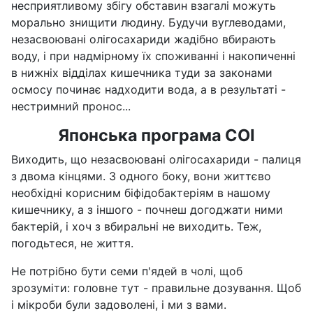
несприятливому збігу обставин взагалі можуть
морально знищити людину. Будучи вуглеводами,
незасвоювані олігосахариди жадібно вбирають
воду, і при надмірному їх споживанні і накопиченні
в нижніх відділах кишечника туди за законами
осмосу починає надходити вода, а в результаті -
нестримний пронос...
Японська програма СОІ
Виходить, що незасвоювані олігосахариди - палиця
з двома кінцями. З одного боку, вони життєво
необхідні корисним біфідобактеріям в нашому
кишечнику, а з іншого - почнеш догоджати ними
бактерій, і хоч з вбиральні не виходить. Теж,
погодьтеся, не життя.
Не потрібно бути семи п'ядей в чолі, щоб
зрозуміти: головне тут - правильне дозування. Щоб
і мікроби були задоволені, і ми з вами.