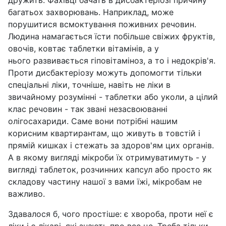
дружить. Фахівці бачать в дисбактеріозі причину
багатьох захворювань. Наприклад, може
порушитися всмоктування поживних речовин.
Людина намагається їсти побільше свіжих фруктів,
овочів, ковтає таблетки вітамінів, а у
нього развивається гіповітаміноз, а то і недокрів'я.
Проти дисбактеріозу можуть допомогти тільки
спеціальні ліки, точніше, навіть не ліки в
звичайному розумінні - таблетки або уколи, а цілий
клас речовин - так звані незасвоюванні
олігосахариди. Саме вони потрібні нашим
корисним квартирантам, що живуть в товстій і
прямій кишках і стежать за здоров'ям цих органів.
А в якому вигляді мікроби їх отримуватимуть - у
вигляді таблеток, розчинних капсул або просто як
складову частину нашої з вами їжі, мікробам не
важливо.
Здавалося б, чого простіше: є хвороба, проти неї є