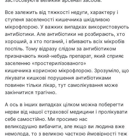
застосовують великий арсенал засобів.
Все залежить від тяжкості недуги, характеру і
ступеня заселеності кишечника шкідливою
мікрофлорою. У важких випадках використовують
антибіотики. Але антибіотики не розбирають, хто
хороший, а хто поганий, і вбивають всіх мікробів
поспіль. Тому відразу слідом за антибіотиком
призначають який-небудь препарат, який сприяє
заселенню «простерилізованого»
кишечника корисною мікрофлорою. Зрозуміло, що
лікувати кишкові порушення антибіотиками
повинен тільки лікар, тут самолікування може
закінчитися трагічно.
А ось в інших випадках цілком можна поберегти
нерви від нашої страхової медицини і пролікувати
себе самостійно. Ми просимо нас
великодушно вибачити, але якщо ви людина вже
немолода, то з великою часткою ймовірності теж