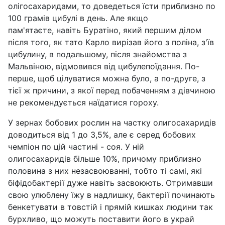
олігосахаридами, то доведеться їсти приблизно по
100 грамів цибулі в день. Але якщо
пам'ятаєте, навіть Буратіно, який першим ділом
після того, як тато Карло вирізав його з поліна, з'їв
цибулину, в подальшому, після знайомства з
Мальвіною, відмовився від цибулепоїдання. По-
перше, щоб цілуватися можна було, а по-друге, з
тієї ж причини, з якої перед побаченням з дівчиною
не рекомендується наїдатися гороху.
У зернах бобових рослин на частку олигосахаридів
доводиться від 1 до 3,5%, але є серед бобових
чемпіон по цій частині - соя. У ній
олигосахаридів більше 10%, причому приблизно
половина з них незасвоюванні, тобто ті самі, які
біфідобактерії дуже навіть засвоюють. Отримавши
свою улюблену їжу в надлишку, бактерії починають
бенкетувати в товстій і прямій кишках людини так
бурхливо, що можуть поставити його в украй