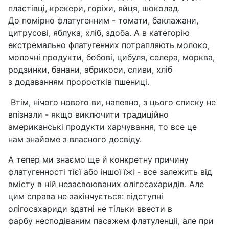
пластівці, крекери, горіхи, яйця, шоколад.
До помірно флатугенним - томати, баклажани,
цитрусові, яблука, хліб, здоба. А в категорію
екстремально флатугенних потрапляють молоко,
молочні продукти, бобові, цибуля, селера, морква,
родзинки, банани, абрикоси, сливи, хліб
з додаванням проростків пшениці.
Втім, нічого нового ви, напевно, з цього списку не
впізнали - якщо виключити традиційно
американські продукти харчування, то все це
нам знайоме з власного досвіду.
А тепер ми знаємо ще й конкретну причину
флатугенності тієї або іншої їжі - все залежить від
вмісту в ній незасвоюваних олігосахаридів. Але
цим справа не закінчується: підступні
олігосахариди здатні не тільки ввести в
фарбу несподіваним пасажем флатуленціі, але при