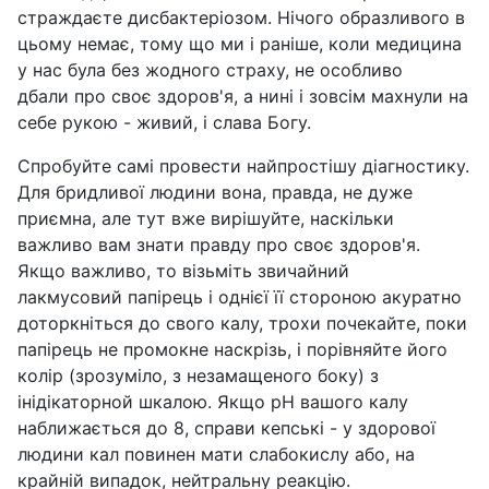
страждаєте дисбактеріозом. Нічого образливого в
цьому немає, тому що ми і раніше, коли медицина
у нас була без жодного страху, не особливо
дбали про своє здоров'я, а нині і зовсім махнули на
себе рукою - живий, і слава Богу.
Спробуйте самі провести найпростішу діагностику.
Для бридливої людини вона, правда, не дуже
приємна, але тут вже вирішуйте, наскільки
важливо вам знати правду про своє здоров'я.
Якщо важливо, то візьміть звичайний
лакмусовий папірець і однієї її стороною акуратно
доторкніться до свого калу, трохи почекайте, поки
папірець не промокне наскрізь, і порівняйте його
колір (зрозуміло, з незамащеного боку) з
інідікаторной шкалою. Якщо рН вашого калу
наближається до 8, справи кепські - у здорової
людини кал повинен мати слабокислу або, на
крайній випадок, нейтральну реакцію.