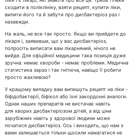
ліки і є лікарі, які знають про все це. Треба тільки
сходити в поліклініку, взяти рецепт, купити ліки,
випити його та й забути про дисбактеріоз раз і
назавжди.
На жаль, не все так просто. Якщо ви прийдете до
лікаря і, заявивши, що у вас дисбактеріоз,
попросіть виписати вам лікарняний, нічого не
вийде. Для офіційної медицини така позиція дуже
зручна: немає хвороби - немає проблеми. Медична
статистика зараз і так гнітюча, навіщо її робити
просто жахливою?
У кращому випадку вам випишуть рецепт на ліки -
біфідобактерії, біфікол або їхні закордонні аналоги.
Однак наших препаратів не вистачає навіть
для хворих дисбактеріозом дітей, а від ціни
зарубіжних навіть у здорової людини може
початися дисбактеріоз. Ось і виходить, що нам з
вами залишається тільки щосили намагатися не