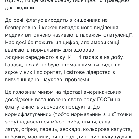
годину, то це може обернутися просто трагедією
для людини.
До речі, флатус виходить з кишечника не
безперервно, і кожен випадок його виділення
медики витончено називають пасажем флатуленції.
Нас досі бентежить ця цифра, але американці
вважають нормальним для здорової
людини середнього віку 14 + 4 пасажів на добу.
Гаразд, нехай це буде нормальним, їм видніше -
адже у них і пріоритет, і світове лідерство в
вивченні даної наукової проблеми.
Це головним чином на підставі американських
досліджень встановлено свого роду ГОСТи на
флатугенність харчових продуктів. До
нормофлатугенних (тобто нормальним з цієї точки
зору) відносяться м'ясо, риба, птиця, салат-
латук, огірки, перець, авокадо, кольорова капуста,
кабачки, маслини, виноград, дині, рис, кукурудзяні