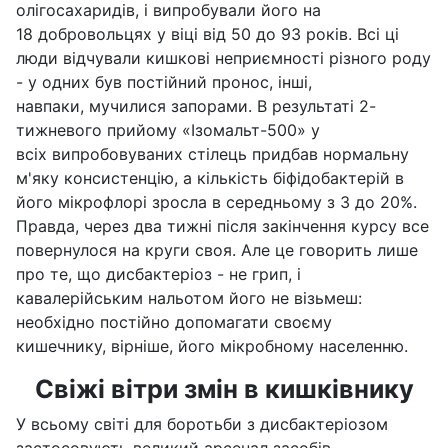
олігосахаридів, і випробували його на
18 добровольцях у віці від 50 до 93 років. Всі ці
люди відчували кишкові неприємності різного роду
- у одних був постійний пронос, інші,
навпаки, мучилися запорами. В результаті 2-
тижневого прийому «Ізомальт-500» у
всіх випробовуваних стілець придбав нормальну
м'яку консистенцію, а кількість біфідобактерій в
його мікрофлорі зросла в середньому з 3 до 20%.
Правда, через два тижні після закінчення курсу все
повернулося на круги своя. Але це говорить лише
про те, що дисбактеріоз - не грип, і
кавалерійським нальотом його не візьмеш:
необхідно постійно допомагати своєму
кишечнику, вірніше, його мікробному населенню.
Свіжі вітри змін в кишківнику
У всьому світі для боротьби з дисбактеріозом