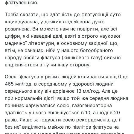
флатуленцією.
Треба сказати, що здатність до флатуленціі суто
індивідуальна, у деяких людей вона дуже
розвинена. Ви можете нам не повірити, але всі
цифри, які наведені далі, взяті з строго наукової
медичної літератури, в основному західної, що,
втім, не означає, ніби у нашого богообраного
народу обсяги флатуса (кишкового газу) сильно
відрізняються в ту чи іншу сторону.
Обсяг флатуса у різних людей коливається від 0 до
465 мл/год, в середньому у здорової людини
середнього віку він дорівнює 13 мл/год. Але це
при нормальній дієті; якщо той же середня людина
починає харчуватися соєю, газогенераторна
здатність у нього збільшується в 10, а іноді в 20
разів. Якщо ж годувати соєю рекордсменів, де і
без неї виділяють майже по півлітра флатуса на