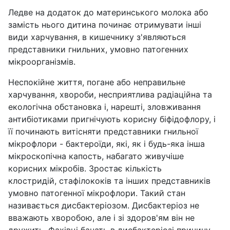
Ледве на додаток до материнського молока або
замість нього дитина починає отримувати інші
види харчування, в кишечнику з'являються
представники гнильних, умовно патогенних
мікроорганізмів.
Неспокійне життя, погане або неправильне
харчування, хвороби, несприятлива радіаційна та
екологічна обстановка і, нарешті, зловживання
антибіотиками пригнічують корисну біфідофлору, і
її починають витісняти представники гнильної
мікрофлори - бактероїди, які, як і будь-яка інша
мікроскопічна капость, набагато живучіше
корисних мікробів. Зростає кількість
клостридій, стафілококів та інших представників
умовно патогенної мікрофлори. Такий стан
називається дисбактеріозом. Дисбактеріоз не
вважають хворобою, але і зі здоров'ям він не