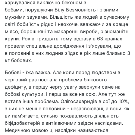
харчувалися виключно беконом з
бобами, порушуючи Білу Безмовність грізними
мужніми звуками. Більшість же людей в сучасному
світі боби їсть рідко і неохоче, вважаючи за краще
м'ясо, борошняні та макаронні вироби, різноманітні
крупи. Років тридцять тому відразу в 63 країнах
провели спеціальне дослідження і з'ясували, що
в половині з них людина з'їдає в рік лише близько 3
кг бобових.
Бобові - їжа важка. Але коли перед людством в
черговий раз постала проблема білкового
дефіциту, в першу чергу увагу звернули саме на
бобові культури, і перш за все на сою. Але тут же
встала інша проблема. Олігосахаридів в сої до 10%,
з них не менше половини - незасвоювані, а вони, як
ви пам'ятаєте, сильно пожвавлюють діяльність
біфідобактерій з витікаючими звідси наслідками.
Медичною мовою ці наслідки називаються