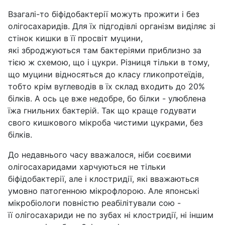
Взагалі-то біфідобактерії можуть прожити і без
олігосахаридів. Для їх підгодівлі організм виділяє зі
стінок кишки в її просвіт муцини,
які зброджуються там бактеріями приблизно за
тією ж схемою, що і цукри. Різниця тільки в тому,
що муцини відносяться до класу гликопротеїдів,
тобто крім вуглеводів в їх склад входить до 20%
білків. А ось це вже недобре, бо білки - улюблена
їжа гнильних бактерій. Так що краще годувати
свого кишкового мікроба чистими цукрами, без
білків.
До недавнього часу вважалося, ніби соєвими
олігосахаридами харчуються не тільки
біфідобактерії, але і клостридії, які вважаються
умовно патогенною мікрофлорою. Але японські
мікробіологи повністю реабілітували сою -
її олігосахариди не по зубах ні клостридії, ні іншим