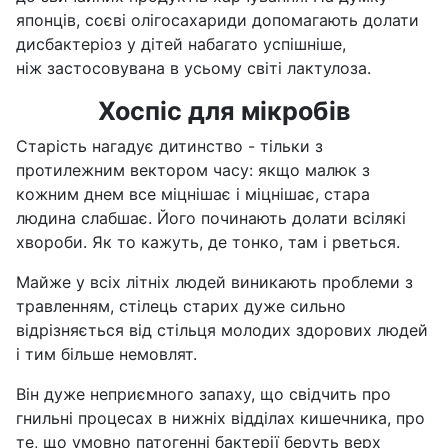
японців, соєві олігосахариди допомагають долати
дисбактеріоз у дітей набагато успішніше,
ніж застосовувана в усьому світі лактулоза.
Хоспіс для мікробів
Старість нагадує дитинство - тільки з
протилежним вектором часу: якщо малюк з
кожним днем все міцнішає і міцнішає, стара
людина слабшає. Його починають долати всілякі
хвороби. Як то кажуть, де тонко, там і рветься.
Майже у всіх літніх людей виникають проблеми з
травленням, стілець старих дуже сильно
відрізняється від стільця молодих здорових людей
і тим більше немовлят.
Він дуже неприємного запаху, що свідчить про
гнильні процесах в нижніх відділах кишечника, про
те, що умовно патогенні бактерії беруть верх