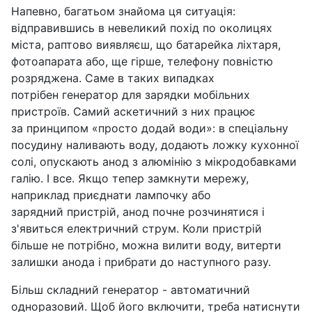
Напевно, багатьом знайома ця ситуація:
відправившись в невеликий похід по околицях
міста, раптово виявляєш, що батарейка ліхтаря,
фотоапарата або, ще гірше, телефону повністю
розряджена. Саме в таких випадках
потрібен генератор для зарядки мобільних
пристроїв. Самий аскетичний з них працює
за принципом «просто додай води»: в спеціальну
посудину наливають воду, додають ложку кухонної
солі, опускають анод з алюмінію з мікродобавками
галію. І все. Якщо тепер замкнути мережу,
наприклад приєднати лампочку або
зарядний пристрій, анод почне розчинятися і
з'явиться електричний струм. Коли пристрій
більше не потрібно, можна вилити воду, витерти
залишки анода і прибрати до наступного разу.
Більш складний генератор - автоматичний
одноразовий. Щоб його включити, треба натиснути