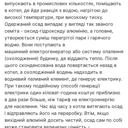
випускають в промислових кількостях, поміщають
в котел, де йде реакція з водою, нагрітою до
високої температури, при високому тиску.
Одержаний осад випадає у вигляді так званого
семіта - оксид-гідроксиду алюмінію, а головне,
утворюється суміш перегрітої пари і гарячого
водню. Вони поступають в
машинний електрогенератор або систему опалення
(охолодження) будинку, де віддають тепло. Після
цього сконденсована вода повертається назад в
котел, а охолоджений водень надходить в
водневий паливний елемент, де генерує електрику.
При такому подвійному способі генерації
електрики один кіловат-година коштує приблизно
в два рази більше, ніж тариф на електроенергію
для населення. Час від часу з котла витягають осад
і відправляють його на переробку. Втім, якщо
вихідний алюміній досить чистий, осад сам по собі
може становити величезну цінність -