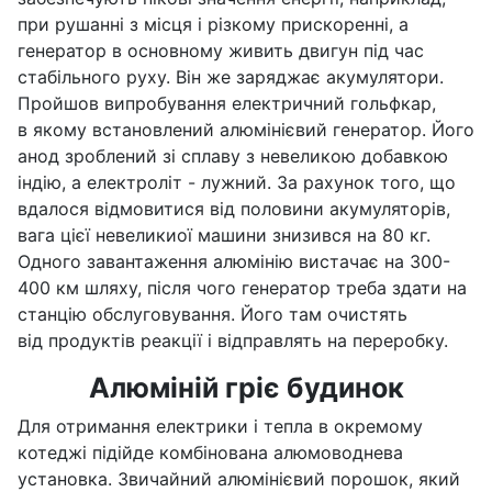
при рушанні з місця і різкому прискоренні, а
генератор в основному живить двигун під час
стабільного руху. Він же заряджає акумулятори.
Пройшов випробування електричний гольфкар,
в якому встановлений алюмінієвий генератор. Його
анод зроблений зі сплаву з невеликою добавкою
індію, а електроліт - лужний. За рахунок того, що
вдалося відмовитися від половини акумуляторів,
вага цієї невеликиої машини знизився на 80 кг.
Одного завантаження алюмінію вистачає на 300-
400 км шляху, після чого генератор треба здати на
станцію обслуговування. Його там очистять
від продуктів реакції і відправлять на переробку.
Алюміній гріє будинок
Для отримання електрики і тепла в окремому
котеджі підійде комбінована алюмоводнева
установка. Звичайний алюмінієвий порошок, який