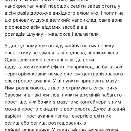
нанокристалічний порошок семіти зараз стоїть у
вісім разів дорожче вихідного алюмінію. І попит на
цю речовину дуже великий: наприклад, саме вона
є основою всім відомих засобів від
розладів шлунку - маалокса і альмагеля.
У доступному для огляду майбутньому велику
енергетику не замінять ні воднева, ні алюмінієва.
Однак для них є непогані ніші, де вони
дадуть позитивний ефект. Наприклад, на багатьох
територіях країни немає систем централізованого
електропостачання. У ці пункти привозять мазут.
Ним розпалюють, з нього отримують електрику.
Завозити в такі житлові пункти алюміній набагато
простіше, ніж бочки з мазутом: контейнери з ним
можна просто скидати з вертольота. Дуже цікавий
варіант - постачання тепла і енергією елітних
селищ або селищ, розташованих в
районі заповідника. У таких місцях можна взяти