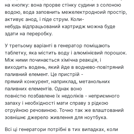
на кнопку: вона прорве стінку судини з солоною
водою, вода заповнить межелектродноий простір,
активує анод, і піде струм. Коли-
небудь відпрацьований картридж можна буде
здати на переробку.
У третьому варіанті в генератор поміщають
таблетку, яка містить воду і алюмінієвий порошок.
Між ними починається хімічна реакція, і
виходить водень, який йде в воднево-повітряний
паливний елемент. Це пристрій -
прямий конкурент, наприклад, метанольних
паливних елементів. Однак воно
повністю позбавлене їх недоліків - неприємного
запаху і необхідності мати справу з рідкою
отруйною речовиною. Точно так же влаштований
зовнішнє джерело живлення для ноутбука.
Всі ці генератори потрібні в тих випадках, коли