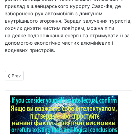
приклад з швейцарського курорту Саас-Фе, де
заборонено рух автомобілів з двигуном
внутрішнього згоряння. Заради залучення туристів,
охочих дихати чистим повітрям, можна піти
на деяке подорожчання енергії та отримувати її за
допомогою екологічно чистих алюмінієвих і
водневих пристроїв.
Previous article: Воду зігріє вихор
Prev