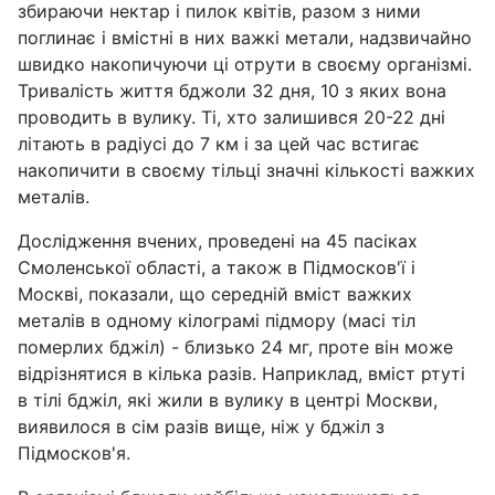
збираючи нектар і пилок квітів, разом з ними
поглинає і вмістні в них важкі метали, надзвичайно
швидко накопичуючи ці отрути в своєму організмі.
Тривалість життя бджоли 32 дня, 10 з яких вона
проводить в вулику. Ті, хто залишився 20-22 дні
літають в радіусі до 7 км і за цей час встигає
накопичити в своєму тільці значні кількості важких
металів.
Дослідження вчених, проведені на 45 пасіках
Смоленської області, а також в Підмосков'ї і
Москві, показали, що середній вміст важких
металів в одному кілограмі підмору (масі тіл
померлих бджіл) - близько 24 мг, проте він може
відрізнятися в кілька разів. Наприклад, вміст ртуті
в тілі бджіл, які жили в вулику в центрі Москви,
виявилося в сім разів вище, ніж у бджіл з
Підмосков'я.