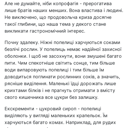
Але не думайте, ніби копрофагія - прерогатива
лише братів наших менших. Вона властива і людині.
Не виключено, що продовольча криза досягне
такої глибини, що наша тема у декого стане
викликати гастрономічний інтерес.
Почну здалеку. Ніжні попелиці харчуються соками
безлічі рослин. У попелиць немає надійної захисної
оболонки. І щоб не засохнути, вони змушені багато
пити. Чим спекотніше світить сонце, тим більше
води випаровують попелиці і тим більше їм
доводиться поглинати рослинних соків, а значить,
рясніше виділення. Маленькі їдці дорожать лише
крихтами білків і не прагнуть отримати з вмісту
свого кишечника все цукри без залишку.
Екскременти - цукровий сироп - попелиці
виділяють у вигляді маленьких крапельок. Їм
харчуються багато комах. Наприклад, для рудих