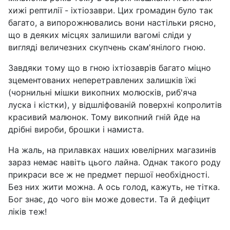
хижі рептилії - іхтіозаври. Цих громадин було так
багато, а випорожнювались вони настільки рясно,
що в деяких місцях залишили вагомі сліди у
вигляді величезних скупчень скам'янілого гною.
Завдяки тому що в гною іхтіозаврів багато міцно
зцементованих неперетравлених залишків їжі
(чорнильні мішки викопних молюсків, риб'яча
луска і кістки), у відшліфованій поверхні копролитів
красивий малюнок. Тому викопний гній йде на
дрібні вироби, брошки і намиста.
На жаль, на прилавках наших ювелірних магазинів
зараз немає навіть цього лайна. Однак такого роду
прикраси все ж не предмет першої необхідності.
Без них жити можна. А ось голод, кажуть, не тітка.
Бог знає, до чого він може довести. Та й дефіцит
ліків теж!