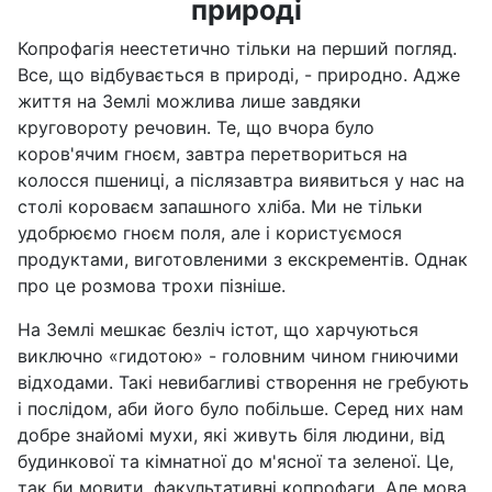
природі
Копрофагія неестетично тільки на перший погляд.
Все, що відбувається в природі, - природно. Адже
життя на Землі можлива лише завдяки
круговороту речовин. Те, що вчора було
коров'ячим гноєм, завтра перетвориться на
колосся пшениці, а післязавтра виявиться у нас на
столі короваєм запашного хліба. Ми не тільки
удобрюємо гноєм поля, але і користуємося
продуктами, виготовленими з екскрементів. Однак
про це розмова трохи пізніше.
На Землі мешкає безліч істот, що харчуються
виключно «гидотою» - головним чином гниючими
відходами. Такі невибагливі створення не гребують
і послідом, аби його було побільше. Серед них нам
добре знайомі мухи, які живуть біля людини, від
будинкової та кімнатної до м'ясної та зеленої. Це,
так би мовити, факультативні копрофаги. Але мова