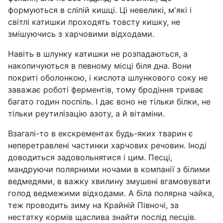
формуються в сліпій кишці. Ці невеликі, м'які і
світлі катишки проходять товсту кишку, не
змішуючись з харчовими відходами.
Навіть в шлунку катишки не розпадаються, а
накопичуються в певному місці біля дна. Вони
покриті оболонкою, і кислота шлункового соку не
заважає роботі ферментів, тому бродіння триває
багато годин поспіль. І дає воно не тільки білки, не
тільки реутилізацію азоту, а й вітаміни.
Взагалі-то в екскрементах будь-яких тварин є
неперетравлені частинки харчових речовин. Іноді
доводиться задовольнятися і цим. Песці,
мандруючи полярними ночами в компанії з білими
ведмедями, в важку хвилину змушені вгамовувати
голод ведмежими відходами. А біла полярна чайка,
теж проводить зиму на Крайній Півночі, за
нестатку кормів щаслива знайти послід песців.