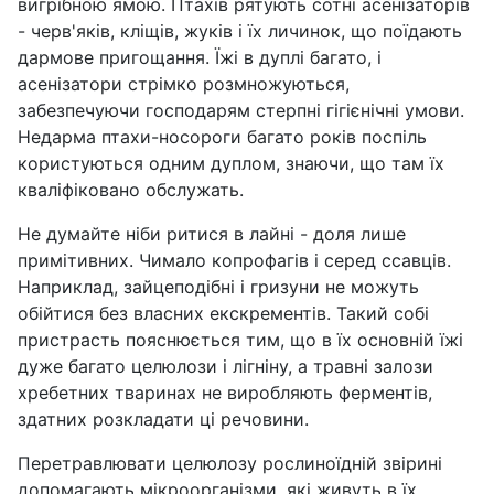
вигрібною ямою. Птахів рятують сотні асенізаторів
- черв'яків, кліщів, жуків і їх личинок, що поїдають
дармове пригощання. Їжі в дуплі багато, і
асенізатори стрімко розмножуються,
забезпечуючи господарям стерпні гігієнічні умови.
Недарма птахи-носороги багато років поспіль
користуються одним дуплом, знаючи, що там їх
кваліфіковано обслужать.
Не думайте ніби ритися в лайні - доля лише
примітивних. Чимало копрофагів і серед ссавців.
Наприклад, зайцеподібні і гризуни не можуть
обійтися без власних екскрементів. Такий собі
пристрасть пояснюється тим, що в їх основній їжі
дуже багато целюлози і лігніну, а травні залози
хребетних тваринах не виробляють ферментів,
здатних розкладати ці речовини.
Перетравлювати целюлозу рослиноїдній звірині
допомагають мікроорганізми, які живуть в їх