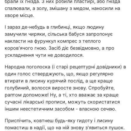
брали їх гнізда. З них робили пластирі, або гнізда
спалювали, а золу, змішану з медом, наносили на
хворе місце.
І зараз де-небудь в глибинці, якщо людину
замучили чиряки, сільська бабуся запропонує
накласти на фурункул компрес з теплого
коров'ячого гною. Засіб діє безвідмовно, а про
ускладнення чути не доводилося.
Народна поголоска (і старі рецептурні довідники) в
один голос стверджують, що, якщо регулярно
втирати в лисину курячий послід, а ще краще
голубиний, волосся виросте знову. Спробуйте,
раптом допоможе! Ну, а ті, хто вважає за краще
сучасні лікарські прописи, можуть скористатися
іншим неестетичним засобом - власною сечею.
Приспічить, ковтнеш будь-яку гидоту і лисину
помастиш в надії, що на ній знову з'явиться пушок.