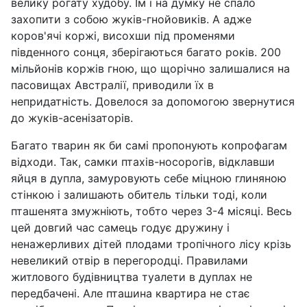
велику рогату худобу. Їм і на думку не спало
захопити з собою жуків-гнойовиків. А адже
коров'ячі коржі, висохши під променями
південного сонця, зберігаються багато років. 200
мільйонів коржів гною, що щорічно залишалися на
пасовищах Австралії, приводили їх в
непридатність. Довелося за допомогою звернутися
до жуків-асенізаторів.
Багато тварин як би самі пропонують копрофагам
відходи. Так, самки птахів-носорогів, відклавши
яйця в дупла, замуровують себе міцною глиняною
стінкою і залишають обитель тільки тоді, коли
пташенята змужніють, тобто через 3-4 місяці. Весь
цей довгий час самець годує дружину і
ненажерливих дітей плодами тропічного лісу крізь
невеликий отвір в перегородці. Правилами
житлового будівництва туалети в дуплах не
передбачені. Але пташина квартира не стає