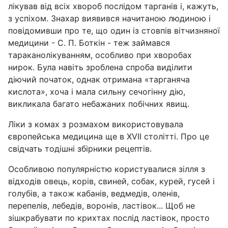
лікував від всіх хвороб послідом тарганів і, кажуть,
з успіхом. Знахар виявився начитаною людиною і
повідомивши про те, що один із стовпів вітчизняної
медицини - С. П. Боткін - теж займався
тараканолікуванням, особливо при хворобах
нирок. Була навіть зроблена спроба виділити
діючий початок, однак отримана «тарганяча
кислота», хоча і мала сильну сечогінну дію,
викликала багато небажаних побічних явищ.
Ліки з комах з розмахом використовувала
європейська медицина ще в ХVII столітті. Про це
свідчать тодішні збірники рецептів.
Особливою популярністю користувалися зілля з
відходів овець, корів, свиней, собак, курей, гусей і
голубів, а також кабанів, ведмедів, оленів,
перепелів, лебедів, воронів, ластівок... Щоб не
зішкрабувати по крихтах послід ластівок, просто