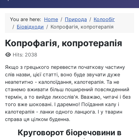
You are here:
Home
Природа
Колообіг
Біовідходи
Копрофагія, копротерапія
Копрофагія, копротерапія
Details
Hits: 2038
Якщо з грецького перевести початкову частину
слів назви, цієї статті, воно буде звучати дуже
неапетитно - калопоїдання, калотерапія. Та не
станемо вживати більш поширений повсякденний
термін, а то вийде лихослів'я. Вважаю, читачі і без
того вже шоковані. І даремно! Поїдання калу і
калотерапія - ланки одного ланцюга. І у тварин
справа ця цілком буденна.
Круговорот біоречовини в