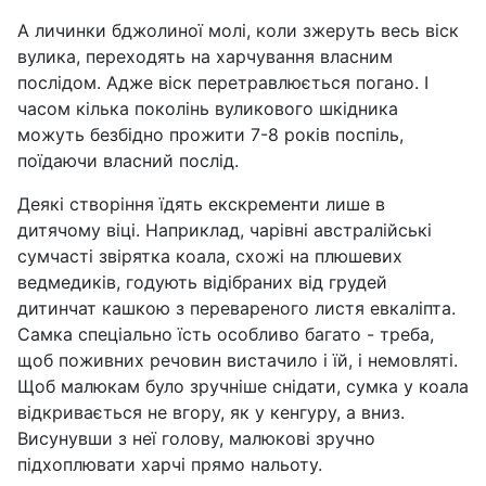
А личинки бджолиної молі, коли зжеруть весь віск
вулика, переходять на харчування власним
послідом. Адже віск перетравлюється погано. І
часом кілька поколінь вуликового шкідника
можуть безбідно прожити 7-8 років поспіль,
поїдаючи власний послід.
Деякі створіння їдять екскременти лише в
дитячому віці. Наприклад, чарівні австралійські
сумчасті звірятка коала, схожі на плюшевих
ведмедиків, годують відібраних від грудей
дитинчат кашкою з перевареного листя евкаліпта.
Самка спеціально їсть особливо багато - треба,
щоб поживних речовин вистачило і їй, і немовляті.
Щоб малюкам було зручніше снідати, сумка у коала
відкривається не вгору, як у кенгуру, а вниз.
Висунувши з неї голову, малюкові зручно
підхоплювати харчі прямо нальоту.