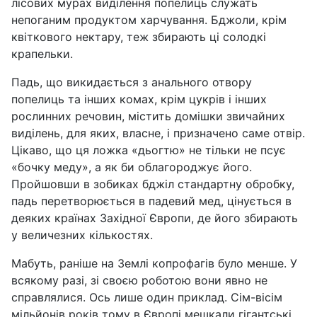
лісових мурах виділення попелиць служать
непоганим продуктом харчування. Бджоли, крім
квіткового нектару, теж збирають ці солодкі
крапельки.
Падь, що викидається з анального отвору
попелиць та інших комах, крім цукрів і інших
рослинних речовин, містить домішки звичайних
виділень, для яких, власне, і призначено саме отвір.
Цікаво, що ця ложка «дьогтю» не тільки не псує
«бочку меду», а як би облагороджує його.
Пройшовши в зобиках бджіл стандартну обробку,
падь перетворюється в падевий мед, цінується в
деяких країнах Західної Європи, де його збирають
у величезних кількостях.
Мабуть, раніше на Землі копрофагів було менше. У
всякому разі, зі своєю роботою вони явно не
справлялися. Ось лише один приклад. Сім-вісім
мільйонів років тому в Європі мешкали гігантські