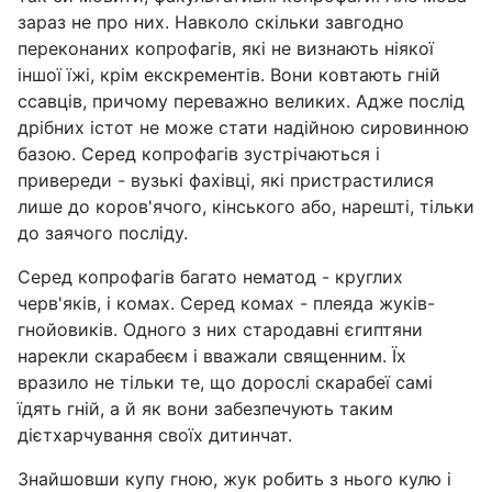
зараз не про них. Навколо скільки завгодно
переконаних копрофагів, які не визнають ніякої
іншої їжі, крім екскрементів. Вони ковтають гній
ссавців, причому переважно великих. Адже послід
дрібних істот не може стати надійною сировинною
базою. Серед копрофагів зустрічаються і
привереди - вузькі фахівці, які пристрастилися
лише до коров'ячого, кінського або, нарешті, тільки
до заячого посліду.
Серед копрофагів багато нематод - круглих
черв'яків, і комах. Серед комах - плеяда жуків-
гнойовиків. Одного з них стародавні єгиптяни
нарекли скарабеєм і вважали священним. Їх
вразило не тільки те, що дорослі скарабеї самі
їдять гній, а й як вони забезпечують таким
дієтхарчування своїх дитинчат.
Знайшовши купу гною, жук робить з нього кулю і