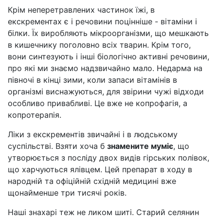
Крім неперетравлених частинок їжі, в
екскрементах є і речовини поцінніше - вітаміни і
білки. Їх виробляють мікроорганізми, що мешкають
в кишечнику поголовно всіх тварин. Крім того,
вони синтезують і інші біологічно активні речовини,
про які ми знаємо надзвичайно мало. Недарма на
півночі в кінці зими, коли запаси вітамінів в
організмі виснажуються, для звірини чужі відходи
особливо привабливі. Це вже не копрофагія, а
копротерапія.
Ліки з екскрементів звичайні і в людському
суспільстві. Взяти хоча б
знамените муміє
, що
утворюється з посліду двох видів гірських полівок,
що харчуються ялівцем. Цей препарат в ходу в
народній та офіційній східній медицині вже
щонайменше три тисячі років.
Наші знахарі теж не ликом шиті. Старий селянин