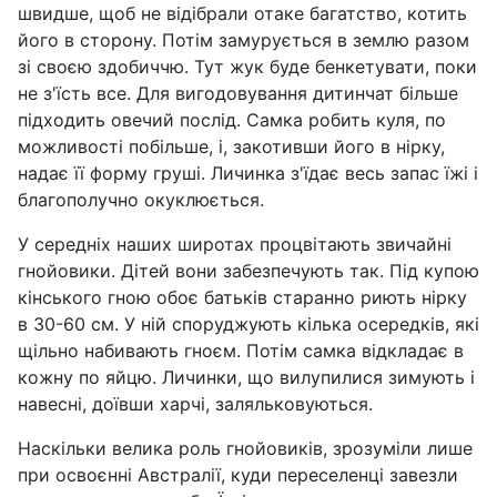
швидше, щоб не відібрали отаке багатство, котить
його в сторону. Потім замурується в землю разом
зі своєю здобиччю. Тут жук буде бенкетувати, поки
не з'їсть все. Для вигодовування дитинчат більше
підходить овечий послід. Самка робить куля, по
можливості побільше, і, закотивши його в нірку,
надає її форму груші. Личинка з'їдає весь запас їжі і
благополучно окуклюється.
У середніх наших широтах процвітають звичайні
гнойовики. Дітей вони забезпечують так. Під купою
кінського гною обоє батьків старанно риють нірку
в 30-60 см. У ній споруджують кілька осередків, які
щільно набивають гноєм. Потім самка відкладає в
кожну по яйцю. Личинки, що вилупилися зимують і
навесні, доївши харчі, заляльковуються.
Наскільки велика роль гнойовиків, зрозуміли лише
при освоєнні Австралії, куди переселенці завезли