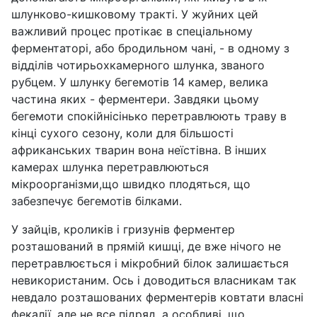
шлунково-кишковому тракті. У жуйних цей
важливий процес протікає в спеціальному
ферментаторі, або бродильном чані, - в одному з
відділів чотирьохкамерного шлунка, званого
рубцем. У шлунку бегемотів 14 камер, велика
частина яких - ферментери. Завдяки цьому
бегемоти спокійнісінько перетравлюють траву в
кінці сухого сезону, коли для більшості
африканських тварин вона неїстівна. В інших
камерах шлунка перетравлюються
мікроорганізми,що швидко плодяться, що
забезпечує бегемотів білками.
У зайців, кроликів і гризунів ферментер
розташований в прямій кишці, де вже нічого не
перетравлюється і мікробний білок залишається
невикористаним. Ось і доводиться власникам так
невдало розташованих ферментерів ковтати власні
фекалії, але не все підряд, а особливі, що