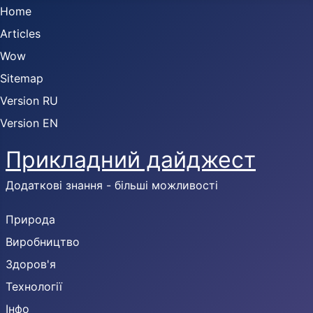
Home
Articles
Wow
Sitemap
Version RU
Version EN
Прикладний дайджест
Додаткові знання - більші можливості
Природа
Виробництво
Здоров'я
Технології
Інфо