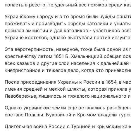
попасть в реестр, то удельный вес поляков среди ка
Украинскому народу и в то время были чужды фанат
проживать и производить обряды католики и униаты
добился амнистии и для католиков - участников осв
Украине костелов, однако выступали против иезуито
Эта веротерпимость, наверное, тоже была одной из 
крестьянству летом 1651 Б. Хмельницкий обещал осв
всех казаков и другие слои населения к дальнейшей
«непристойное и тяжелое дело, когда кто приневоли
После присоединения Украины к России в 1654, в ч
имения средней и мелкой шляхты, которая приняла у
Левобережье, лишилось и тяжелого национального и
Однако украинские земли еще оставались разобщенн
составе Польши. Буковиной и Крымом владели турец
Длительная война России с Турцией и крымским хано