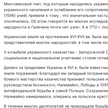
Многовековой гнет, под которым находились украин
украинского населения и ослабление его сопротивл
(1596) уний) привели к тому , что значительная ча
ополячились. Об этом говорится во многих исследова
народности в Галичине почти нет уже». А в 1712 г. 
Украинская земля на протяжении XVI-XVII вв. была 
представителей многих народностей, в том числе по
У колыбели украинского казачества - Запорожской 
социальном и национальном угнетению стояли гетма
Далеко за пределами Украины в XVI в. были известн
знали поражений. Благодаря им западный пограничны
боевого мастерства казачества признают польские и 
руководством Косинского, Наливайко, Лободы в 1591-
антифеодальной борьбы в самой Польше. Сохранилис
Наливайко намеревался, опираясь на польское крест
В течение многих десятилетий не прекращали борьбы