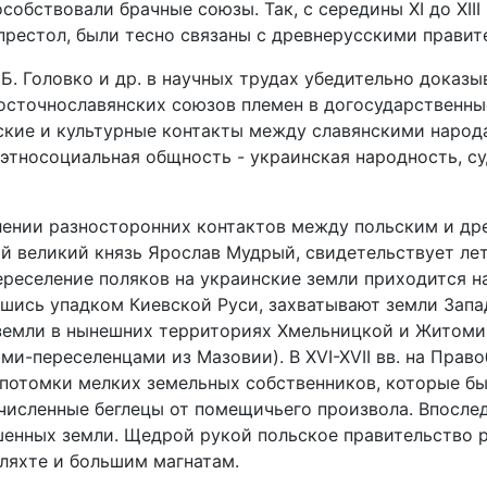
бствовали брачные союзы. Так, с середины XI до XIII в
 престол, были тесно связаны с древнерусскими правит
. Б. Головко и др. в научных трудах убедительно дока
восточнославянских союзов племен в догосударственны
кие и культурные контакты между славянскими народа
этносоциальная общность - украинская народность, су
лении разносторонних контактов между польским и д
й великий князь Ярослав Мудрый, свидетельствует лето
реселение поляков на украинские земли приходится на 
шись упадком Киевской Руси, захватывают земли Запа
земли в нынешних территориях Хмельницкой и Житоми
ми-переселенцами из Мазовии). В XVI-XVII вв. на Пра
потомки мелких земельных собственников, которые бы
численные беглецы от помещичьего произвола. Впосле
ишенных земли. Щедрой рукой польское правительство 
ляхте и большим магнатам.