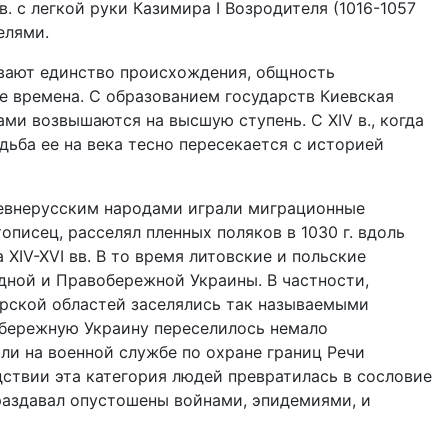
. с легкой руки Казимира І Возродителя (1016-1057
елями.
зывают единство происхождения, общность
е времена. С образованием государств Киевская
ми возвышаются на высшую ступень. С XIV в., когда
дьба ее на века тесно пересекается с историей
ревнерусским народами играли миграционные
писец, расселял пленных поляков в 1030 г. вдоль
XIV-XVI вв. В то время литовские и польские
дной и Правобережной Украины. В частности,
рской областей заселялись так называемыми
вобережную Украину переселилось немало
ли на военной службе по охране границ Речи
дствии эта категория людей превратилась в сословие
раздавал опустошены войнами, эпидемиями, и