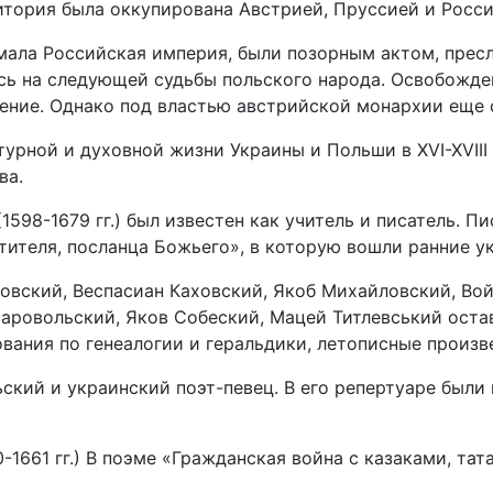
итория была оккупирована Австрией, Пруссией и Росси
мала Российская империя, были позорным актом, прес
сь на следующей судьбы польского народа. Освобожде
ние. Однако под властью австрийской монархии еще о
урной и духовной жизни Украины и Польши в XVI-XVIII
ва.
1598-1679 гг.) был известен как учитель и писатель. 
стителя, посланца Божьего», в которую вошли ранние 
овский, Веспасиан Каховский, Якоб Михайловский, Во
аровольский, Яков Собеский, Мацей Титлевський остав
вания по генеалогии и геральдики, летописные произв
льский и украинский поэт-певец. В его репертуаре были
1661 гг.) В поэме «Гражданская война с казаками, тат