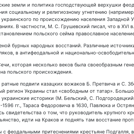
ские земли и политика господствующей верхушки феод
ения социальному и религиозному угнетению (например
сть украинского по происхождению населения Западной
ниях. В частности, М. С. Грушевский писал, что в XVI 
постановлением польского сейма православное населени
ареной бурных народных восстаний. Различные источни
ляков, в антифеодальной и национально-освободительн
Сечи, которая несколько веков была своеобразным ге
на польского происхождения.
ы ратные подвиги казацких вожаков Б. Претвича и С. 
й регион Украины стал «свободным от татар». Большой
украинские историки (М. Бельский, С. Подгородецкий, 
1596 гг., Тараса Федоровича в 1630, Павлюка и Острян
ь свидетельства о том, что руководитель крупного кр
ьянство, идти на Краков и поднять там восстание про
 с феодальными притеснениями крестьяне Подгалля, в 