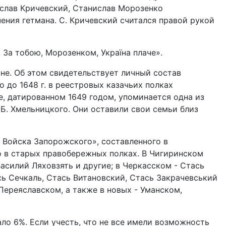
слав Кричевский, Станислав Морозенко
ния гетмана. С. Кричевский считался правой рукой
 За тобою, Морозенком, Україна плаче».
не. Об этом свидетельствует личный состав
о до 1648 г. в реестровых казачьих полках
те, датированном 1649 годом, упоминается одна из
 Б. Хмельницкого. Они оставили свои семьи близ
 Войска Запорожского», составленного в
ло в старых правобережных полках. В Чигиринском
асилий Ляховзять и другие; в Черкасском - Стась
сь Сечкаль, Стась Витановский, Стась Закрачевський
Переяславском, а также в новых - Уманском,
ло 6%. Если учесть, что не все имели возможность