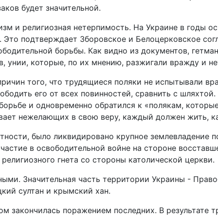
заков будет значительной.
изм и религиозная нетерпимость. На Украине в годы 
. Это подтверждает Зборовское и Белоцерковское сог
ободительной борьбы. Как видно из документов, гетман
в, унии, которые, по их мнению, разжигали вражду и н
причин того, что трудящиеся поляки не испытывали в
ободить его от всех повинностей, сравнить с шляхтой.
 борьбе и одновременно обратился к «полякам, которые
вает нежелающих в свою веру, каждый должен жить, ка
астности, было ликвидировано крупное землевладение 
частие в освободительной войне на стороне восставш
 религиозного гнета со стороны католической церкви.
ыми. Значительная часть территории Украины - Право
кий султан и крымский хан.
м закончилась поражением последних. В результате тре