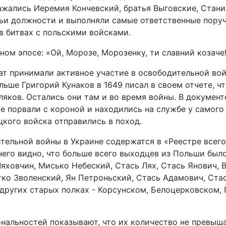
жались Иеремия Кончевский, братья Выговские, Стани
ьи должности и выполняли самые ответственные поруче
в битвах с польскими войсками.
ом эпосе: «Ой, Морозе, Морозенку, ти славний козаче!
ат принимали активное участие в освободительной вой
ьше Григорий Кунаков в 1649 писал в своем отчете, чт
оляков. Остались они там и во время войны. В докумен
ые порвали с короной и находились на службе у самого
цкого войска отправились в поход.
тельной войны в Украине содержатся в «Реестре всего
 него видно, что больше всего выходцев из Польши бы
яховчин, Мисько Небеский, Стась Лях, Стась Янович, В
йтко Зволенский, Ян Петроньский, Стась Адамович, Ста
 других старых полках - Корсунском, Белоцерковском, 
нальностей показывают, что их количество не превыша