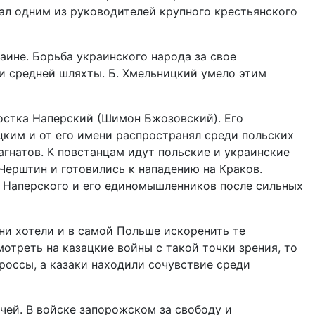
тал одним из руководителей крупного крестьянского
ине. Борьба украинского народа за свое
 и средней шляхты. Б. Хмельницкий умело этим
Костка Наперский (Шимон Бжозовский). Его
ицким и от его имени распространял среди польских
агнатов. К повстанцам идут польские и украинские
Черштин и готовились к нападению на Краков.
у Наперского и его единомышленников после сильных
они хотели и в самой Польше искоренить те
отреть на казацкие войны с такой точки зрения, то
россы, а казаки находили сочувствие среди
чей. В войске запорожском за свободу и