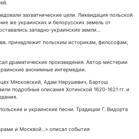
ей.
ледовали захватнические цели. Ликвидация польской
ние же украинских и белорусских земель от
ставались западно-украинские земли...
 вв. принадлежит польским историкам, философам,
Писал драматические произведения. Автор мистерии
украинские анонимные интермедии.
йцех Мясковский, Адам Нерушевич, Бартош
или подробные описания Хотинской 1620-1621 гг. и
едения.
 польские и украинские песни. Традиции Г. Видорта
арами и Москвой...» описал события