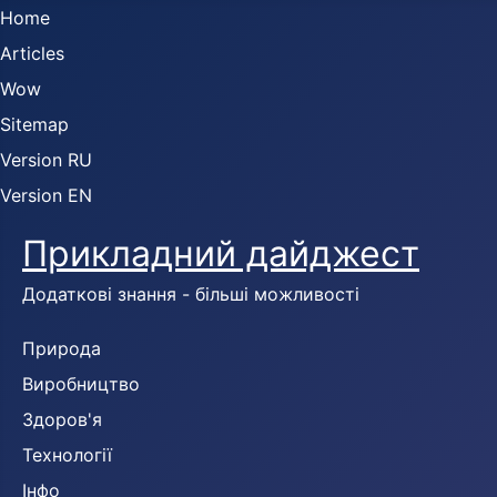
Home
Articles
Wow
Sitemap
Version RU
Version EN
Прикладний дайджест
Додаткові знання - більші можливості
Природа
Виробництво
Здоров'я
Технології
Інфо