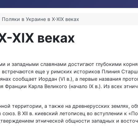
Поляки в Украине в X-XIX веках
X-XIX веках
и и западными славянами достигают глубокими корням
стречаются еще у римских историков Плиния Старшего (ок
янах сообщает Иордан (VI в.), а первые названия прот
 Франции Карла Великого (начало IX в.). Из всех этни
нной территории, а также на древнерусских землях, о
союз. В XII в. киевский летописец во вступлении к «
тверждением этнической общности западных и восточн