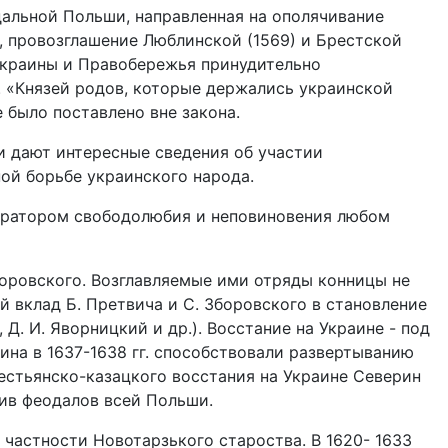
альной Польши, направленная на ополячивание
, провозглашение Люблинской (1569) и Брестской
 Украины и Правобережья принудительно
в. «Князей родов, которые держались украинской
е было поставлено вне закона.
ки дают интересные сведения об участии
ой борьбе украинского народа.
нератором свободолюбия и неповиновения любом
Зборовского. Возглавляемые ими отряды конницы не
 вклад Б. Претвича и С. Зборовского в становление
Д. И. Яворницкий и др.). Восстание на Украине - под
ина в 1637-1638 гг. способствовали развертыванию
естьянско-казацкого восстания на Украине Северин
тив феодалов всей Польши.
частности Новотарзького староства. В 1620- 1633