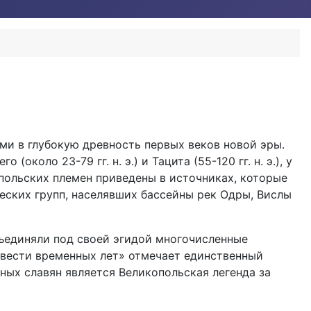
и в глубокую древность первых веков новой эры.
оло 23-79 гг. н. э.) и Тацита (55-120 гг. н. э.), у
опольских племен приведены в источниках, которые
ческих групп, населявших бассейны рек Одры, Вислы
бъединяли под своей эгидой многочисленные
Повести временных лет» отмечает единственный
ых славян является Великопольская легенда за