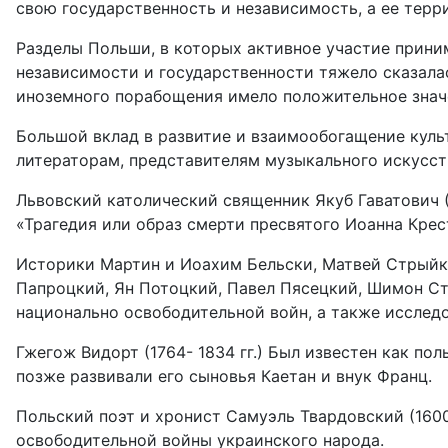
свою государственность и независимость, а ее терр
Разделы Польши, в которых активное участие прини
независимости и государственности тяжело сказала
иноземного порабощения имело положительное значе
Большой вклад в развитие и взаимообогащение культ
литераторам, представителям музыкального искусст
Львовский католический священник Якуб Гаватович (
«Трагедия или образ смерти пресвятого Иоанна Кре
Историки Мартин и Иоахим Бельски, Матвей Стрыйк
Папроцкий, Ян Потоцкий, Павел Пясецкий, Шимон Ст
национально освободительной войн, а также исследо
Гжегож Видорт (1764- 1834 гг.) Был известен как по
позже развивали его сыновья Каетан и внук Франц.
Польский поэт и хронист Самуэль Твардовский (1600-
освободительной войны украинского народа.