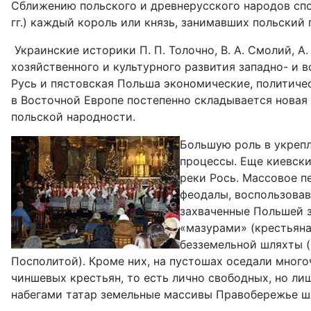
Сближению польского и древнерусского народов спосо
гг.) каждый король или князь, занимавших польский
Украинские историки П. П. Толочно, В. А. Смолий, А
хозяйственного и культурного развития западно- и 
Русь и пястовская Польша экономические, политичес
в Восточной Европе постепенно складывается новая 
польской народности.
Большую роль в укреп
процессы. Еще киевски
реки Рось. Массовое пе
феодалы, воспользовав
захваченные Польшей 
«мазурами» (крестьяна
безземельной шляхты (
Посполитой). Кроме них, на пустошах оседали много
чиншевых крестьян, то есть лично свободных, но л
набегами татар земельные массивы Правобережье ш