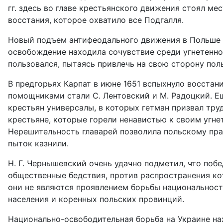
гг. здесь во главе крестьянского движения стоял м
восстания, которое охватило все Подгалля.
Новый подъем антифеодального движения в Польше н
освобождение находила сочувствие среди угнетенног
пользовался, пытаясь привлечь на свою сторону пол
В предгорьях Карпат в июне 1651 вспыхнуло восстан
помощниками стали С. Лентовский и М. Радоцкий. Ещ
крестьян универсалы, в которых гетман призвал тру
крестьяне, которые горели ненавистью к своим угн
Нерешительность главарей позволила польскому пра
пыток казнили.
Н. Г. Чернышевский очень удачно подметил, что поб
общественные бедствия, против распространения кот
они не являются проявлением борьбы национальност
населения и коренных польских провинций.
Национально-освободительная борьба на Украине на