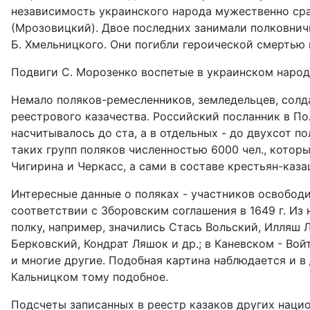
независимость украинского народа мужественно сра
(Мрозовицкий). Двое последних занимали полковнич
Б. Хмельницкого. Они погибли героической смертью 
Подвиги С. Морозенко воспетые в украинском народн
Немало поляков-ремесленников, земледельцев, солд
реестрового казачества. Российский посланник в Пол
насчитывалось до ста, а в отдельных - до двухсот п
таких групп поляков численностью 6000 чел., котор
Чигирина и Черкасс, а сами в составе крестьян-каза
Интересные данные о поляках - участников освободи
соответствии с Зборовским соглашения в 1649 г. Из
полку, например, значились Стась Вольский, Илляш Л
Берковский, Кондрат Ляшок и др.; в Каневском - Во
и многие другие. Подобная картина наблюдается и в
Кальницком тому подобное.
Подсчеты записанных в реестр казаков других нацио