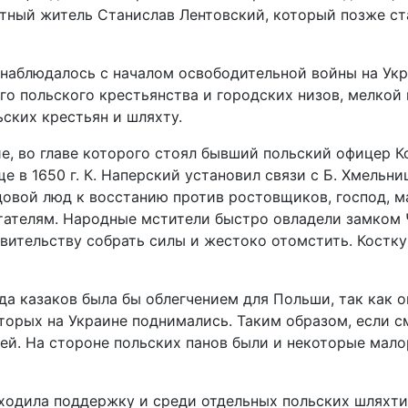
естный житель Станислав Лентовский, который позже с
аблюдалось с началом освободительной войны на Укра
о польского крестьянства и городских низов, мелкой
ьских крестьян и шляхту.
ие, во главе которого стоял бывший польский офицер 
е в 1650 г. К. Наперский установил связи с Б. Хмельн
довой люд к восстанию против ростовщиков, господ, м
етателям. Народные мстители быстро овладели замком 
вительству собрать силы и жестоко отомстить. Костк
еда казаков была бы облегчением для Польши, так как 
орых на Украине поднимались. Таким образом, если см
ей. На стороне польских панов были и некоторые мало
ходила поддержку и среди отдельных польских шляхти